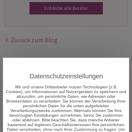
Entdecke alle Berater
Zurück zum Blog
Tarot & Kartenlegen
Datenschutzeinstellungen
Hellsehen & Wahrsagen
Wir und unsere Drittanbieter nutzen Technologien (z.B.
Astrologie & Horoskope
Cookies), um Informationen auf Nutzergeräten zu speichern und
Medium & Channeling
abzurufen, um persönliche Daten, wie Adressen oder
Browserdaten zu verarbeiten. Sie können der Verarbeitung Ihrer
Psych. Lebensberatung
persönlichen Daten für die unten aufgelisteten
Liebe & Partnerschaft
Verarbeitungszwecke zustimmen. Alternativ können Sie Ihre
bevorzugten Einstellungen vornehmen, bevor Sie zustimmen
Beruf & Karriere
oder ablehnen. Bitte beachten Sie, dass manche Anbieter
Sonstige Bereiche
basierend auf legitimen Geschäftsinteressen Ihre persönlichen
Daten verarbeiten, ohne nach Ihrer Zustimmung zu fragen. Um