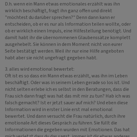
D.h. wenn ein Mann etwas emotionales erzählt was ihn
wirklich beschäftigt, fragt ihn ganz offen und direkt
"möchtest du darüber sprechen?" Denn dann kann er
entscheiden, ob er es nur als Information teilen wollte, oder
ob er wirklich einen Impuls, eine Hilfestellung benötigt. Und
damit habt ihr die übernommenen Glaubenssätze komplett
ausgehebelt. Sie können in dem Moment nicht von eurer
Seite bestätigt werden. Weil ihr nur eine Hilfe angeboten
habt aber sie nicht ungefragt gegeben habt.
3. alles wird emotional bewertet:
Oft ist es so dass ein Mann etwas erzählt, was ihn im Leben
beschäftigt. Oder was in seinem Leben gerade so los ist. Und
nicht selten erlebe ich es selbst in den Beratungen, dass die
Frau sich dann fragt was hat das mit mir zu tun? Hab ich was
falsch gemacht? Ist er jetzt sauer auf mich? Und eben diese
Information wird in erster Linie erst mal emotional
bewertet. Und dann versucht die Frau natürlich, durch ihre
emotionale Art dieses Gespräch zu führen. Sie füllt die
Informationen die gegeben wurden mit Emotionen. Das hat
mich verletzt dass du das sagst, immer ist dir etwas anderes