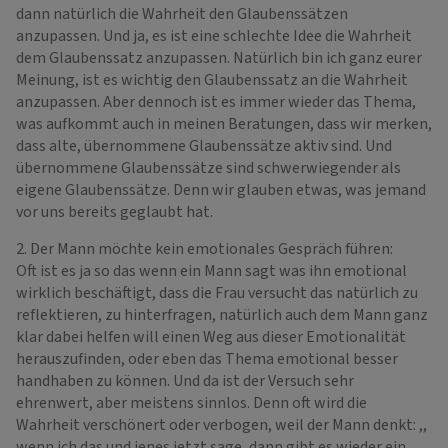
dann natürlich die Wahrheit den Glaubenssätzen
anzupassen. Und ja, es ist eine schlechte Idee die Wahrheit
dem Glaubenssatz anzupassen. Natürlich bin ich ganz eurer
Meinung, ist es wichtig den Glaubenssatz an die Wahrheit
anzupassen. Aber dennoch ist es immer wieder das Thema,
was aufkommt auch in meinen Beratungen, dass wir merken,
dass alte, übernommene Glaubenssätze aktiv sind. Und
übernommene Glaubenssätze sind schwerwiegender als
eigene Glaubenssätze. Denn wir glauben etwas, was jemand
vor uns bereits geglaubt hat.
2. Der Mann möchte kein emotionales Gespräch führen:
Oft ist es ja so das wenn ein Mann sagt was ihn emotional
wirklich beschäftigt, dass die Frau versucht das natürlich zu
reflektieren, zu hinterfragen, natürlich auch dem Mann ganz
klar dabei helfen will einen Weg aus dieser Emotionalität
herauszufinden, oder eben das Thema emotional besser
handhaben zu können. Und da ist der Versuch sehr
ehrenwert, aber meistens sinnlos. Denn oft wird die
Wahrheit verschönert oder verbogen, weil der Mann denkt: ,,
wenn ich das und jenes jetzt sage, dann gibt es wieder ein