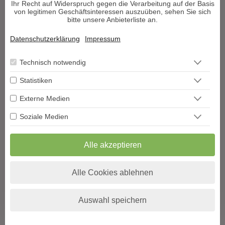
Ihr Recht auf Widerspruch gegen die Verarbeitung auf der Basis
Berater werden
von legitimen Geschäftsinteressen auszuüben, sehen Sie sich
bitte unsere Anbieterliste an.
Impressum
Datenschutz
Datenschutzerklärung
Impressum
AGB
Widerrufsformular
Technisch notwendig
Blog
Podcast
Statistiken
Hilfe
Externe Medien
Vertrag widerrufen
VERTRAG WIDERRUFEN
Soziale Medien
Copyright Decisioni©
Alle Rechte vorbehalten. Die Urheberrechte aller
Alle akzeptieren
Inhalte dieser Webseite
sowie jegliche publizierten Texte liegen bei Decisioni.de und
Vervielfältigung jeglicher Art ist untersagt
Alle Cookies ablehnen
und wird strafrechtlich verfolgt.
Auswahl speichern