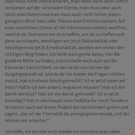
man muss nicht interpretieren, man muss nicht alles sofort
verstehen auf der rationalen Ebene, man muss aber auch
nicht alles fühlen und man muss auch nicht hinter jedem
gesagten Wort Satz oder Thema eine Emotion suchen. Auf
einer sachlichen Ebene ist die Information einfach wertfrei,
neutral da. Und wenn wir es schaffen, uns da zu treffen und
dann zu schauen, benötigen wir jetzt Rationalität oder
benötigen wir jetzt Emotionalität, werden wir immer den
richtigen Weg finden. Ich helfe euch gerne dabei, hier die
goldene Mitte zu finden, und ich helfe euch auch auf die
Ebene der Sachlichkeit, so das sie für uns immer der
Ausgangspunkt ist und du dir nie wieder die Fragen stellen
musst, hab ich etwas falsch gemacht? Ist er jetzt sauer auf
mich? Hätte ich hier anders reagieren müssen? Hab ich ihn
damit verletzt? Hab ich ihn damit gekränkt? Ist er jetzt
beleidigt? Hat er überhaupt noch Gefühle für mich? Sondern
du kannst auch auf dieses Podest der Sachlichkeit gehen und
sagen: „das ist die Thematik die preisgegeben wurde, mit der
können wir arbeiten.“
Ich hoffe, ich konnte euch wieder ein bisschen was näher