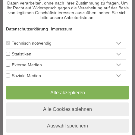
Daten verarbeiten, ohne nach Ihrer Zustimmung zu fragen. Um
Ihr Recht auf Widerspruch gegen die Verarbeitung auf der Basis
Berater werden
von legitimen Geschäftsinteressen auszuüben, sehen Sie sich
bitte unsere Anbieterliste an.
Impressum
Datenschutz
Datenschutzerklärung
Impressum
AGB
Widerrufsformular
Technisch notwendig
Blog
Podcast
Statistiken
Hilfe
Externe Medien
Vertrag widerrufen
VERTRAG WIDERRUFEN
Soziale Medien
Copyright Decisioni©
Alle Rechte vorbehalten. Die Urheberrechte aller
Alle akzeptieren
Inhalte dieser Webseite
sowie jegliche publizierten Texte liegen bei Decisioni.de und
Vervielfältigung jeglicher Art ist untersagt
Alle Cookies ablehnen
und wird strafrechtlich verfolgt.
Auswahl speichern