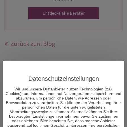
Entdecke alle Berater
Zurück zum Blog
Tarot & Kartenlegen
Datenschutzeinstellungen
Hellsehen & Wahrsagen
Wir und unsere Drittanbieter nutzen Technologien (z.B.
Astrologie & Horoskope
Cookies), um Informationen auf Nutzergeräten zu speichern und
Medium & Channeling
abzurufen, um persönliche Daten, wie Adressen oder
Browserdaten zu verarbeiten. Sie können der Verarbeitung Ihrer
Psych. Lebensberatung
persönlichen Daten für die unten aufgelisteten
Liebe & Partnerschaft
Verarbeitungszwecke zustimmen. Alternativ können Sie Ihre
bevorzugten Einstellungen vornehmen, bevor Sie zustimmen
Beruf & Karriere
oder ablehnen. Bitte beachten Sie, dass manche Anbieter
Sonstige Bereiche
basierend auf legitimen Geschäftsinteressen Ihre persönlichen