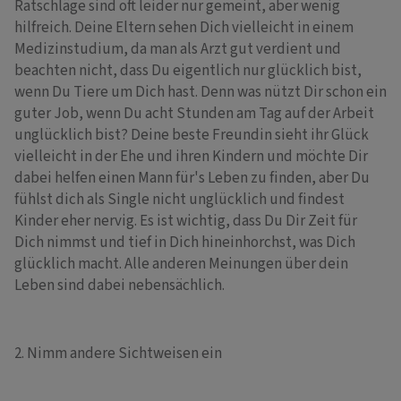
Ratschläge sind oft leider nur gemeint, aber wenig
hilfreich. Deine Eltern sehen Dich vielleicht in einem
Medizinstudium, da man als Arzt gut verdient und
beachten nicht, dass Du eigentlich nur glücklich bist,
wenn Du Tiere um Dich hast. Denn was nützt Dir schon ein
guter Job, wenn Du acht Stunden am Tag auf der Arbeit
unglücklich bist? Deine beste Freundin sieht ihr Glück
vielleicht in der Ehe und ihren Kindern und möchte Dir
dabei helfen einen Mann für's Leben zu finden, aber Du
fühlst dich als Single nicht unglücklich und findest
Kinder eher nervig. Es ist wichtig, dass Du Dir Zeit für
Dich nimmst und tief in Dich hineinhorchst, was Dich
glücklich macht. Alle anderen Meinungen über dein
Leben sind dabei nebensächlich.
2. Nimm andere Sichtweisen ein