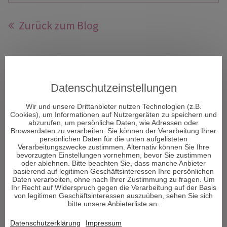
Zurück zum Blog
Tarot & Kartenlegen
Datenschutzeinstellungen
Hellsehen & Wahrsagen
Astrologie & Horoskope
Wir und unsere Drittanbieter nutzen Technologien (z.B.
Cookies), um Informationen auf Nutzergeräten zu speichern und
Medium & Channeling
abzurufen, um persönliche Daten, wie Adressen oder
Psych. Lebensberatung
Browserdaten zu verarbeiten. Sie können der Verarbeitung Ihrer
persönlichen Daten für die unten aufgelisteten
Liebe & Partnerschaft
Verarbeitungszwecke zustimmen. Alternativ können Sie Ihre
Beruf & Karriere
bevorzugten Einstellungen vornehmen, bevor Sie zustimmen
oder ablehnen. Bitte beachten Sie, dass manche Anbieter
Sonstige Bereiche
basierend auf legitimen Geschäftsinteressen Ihre persönlichen
Daten verarbeiten, ohne nach Ihrer Zustimmung zu fragen. Um
Ihr Recht auf Widerspruch gegen die Verarbeitung auf der Basis
Berater werden
von legitimen Geschäftsinteressen auszuüben, sehen Sie sich
bitte unsere Anbieterliste an.
Impressum
Datenschutz
Datenschutzerklärung
Impressum