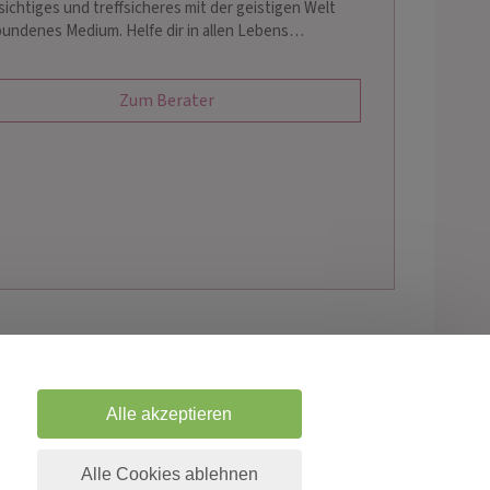
sichtiges und treffsicheres mit der geistigen Welt
bundenes Medium. Helfe dir in allen Lebens…
Zum Berater
Alle akzeptieren
um & Channeling
Alle Cookies ablehnen