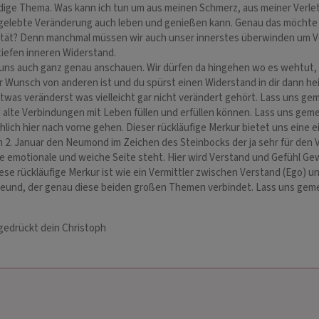
dige Thema. Was kann ich tun um aus meinen Schmerz, aus meiner Verlet
ie gelebte Veränderung auch leben und genießen kann. Genau das möchte 
orität? Denn manchmal müssen wir auch unser innerstes überwinden um 
iefen inneren Widerstand.
 uns auch ganz genau anschauen. Wir dürfen da hingehen wo es wehtut,
unsch von anderen ist und du spürst einen Widerstand in dir dann heiß
twas veränderst was vielleicht gar nicht verändert gehört. Lass uns g
nd alte Verbindungen mit Leben füllen und erfüllen können. Lass uns ge
h hier nach vorne gehen. Dieser rückläufige Merkur bietet uns eine einz
m 2. Januar den Neumond im Zeichen des Steinbocks der ja sehr für den
ie emotionale und weiche Seite steht. Hier wird Verstand und Gefühl G
ese rückläufige Merkur ist wie ein Vermittler zwischen Verstand (Ego) u
 Freund, der genau diese beiden großen Themen verbindet. Lass uns geme
 gedrückt dein Christoph