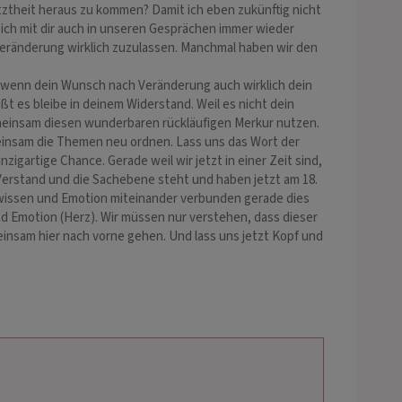
ztheit heraus zu kommen? Damit ich eben zukünftig nicht
ich mit dir auch in unseren Gesprächen immer wieder
Veränderung wirklich zuzulassen. Manchmal haben wir den
 wenn dein Wunsch nach Veränderung auch wirklich dein
t es bleibe in deinem Widerstand. Weil es nicht dein
emeinsam diesen wunderbaren rückläufigen Merkur nutzen.
meinsam die Themen neu ordnen. Lass uns das Wort der
igartige Chance. Gerade weil wir jetzt in einer Zeit sind,
 Verstand und die Sachebene steht und haben jetzt am 18.
ewissen und Emotion miteinander verbunden gerade dies
nd Emotion (Herz). Wir müssen nur verstehen, dass dieser
insam hier nach vorne gehen. Und lass uns jetzt Kopf und