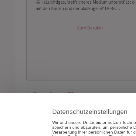
🦋Hellsichtiges, treffsicheres Medium unterstützt d
mit den Karten und der Glaskugel 🌸TV Be…
Zum Berater
Zurück zum Blog
Datenschutzeinstellungen
Wir und unsere Drittanbieter nutzen Techno
speichern und abzurufen, um persönliche D
Tarot & Kartenl
Verarbeitung Ihrer persönlichen Daten für 