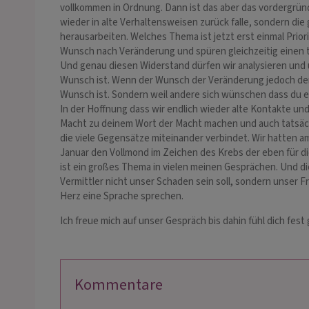
vollkommen in Ordnung. Dann ist das aber das vordergrün
wieder in alte Verhaltensweisen zurück falle, sondern d
herausarbeiten. Welches Thema ist jetzt erst einmal Pri
Wunsch nach Veränderung und spüren gleichzeitig einen t
Und genau diesen Widerstand dürfen wir analysieren und
Wunsch ist. Wenn der Wunsch der Veränderung jedoch der W
Wunsch ist. Sondern weil andere sich wünschen dass du e
In der Hoffnung dass wir endlich wieder alte Kontakte u
Macht zu deinem Wort der Macht machen und auch tatsächlic
die viele Gegensätze miteinander verbindet. Wir hatten a
Januar den Vollmond im Zeichen des Krebs der eben für d
ist ein großes Thema in vielen meinen Gesprächen. Und di
Vermittler nicht unser Schaden sein soll, sondern unser
Herz eine Sprache sprechen.
Ich freue mich auf unser Gespräch bis dahin fühl dich fest
Kommentare