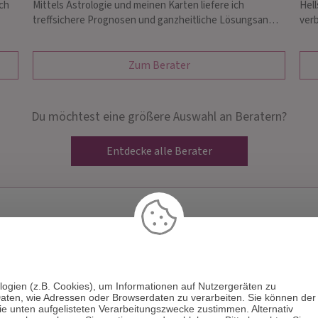
ich
Mittels Astrologie und meinen Karten liefere ich
Hell
treffsichere Prognosen und ganzheitliche Lösungsan…
ver
Zum Berater
Du möchtest eine größere Auswahl an Beratern?
Entdecke alle Berater
logien (z.B. Cookies), um Informationen auf Nutzergeräten zu
aten, wie Adressen oder Browserdaten zu verarbeiten. Sie können der
egen
Hellsehen & Wahrsagen
Astrologie & Horoskope
Medi
die unten aufgelisteten Verarbeitungszwecke zustimmen. Alternativ