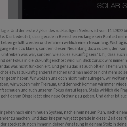
Tage. Und der erste Zyklus des rückläufigen Merkurs ist vom 14.1.2022 bi
akte. Das bedeutet, dass gerade in Bereichen wo lange kein Kontakt me
Leben gefüllt werden und erfahren wirklich einen Neuanfang. Wichtig is
ergangenheit zu klären, sondern diesen Neuanfang dazu nutzen, den Ko
age umtreiben was war, sondern wie soll es zukünftig sein? D.h., dass au
 der Fokus in die Zukunft gerichtet wird. Ein Blick zurück wird immer 
er das was nicht funktioniert. Und genau das ist auch oft ein Thema war
te etwas zukünftig anderst machen und man möchte nicht mehr so sein 
er getan haben. Wir wollten uns doch nicht mehr aufregen, wir wollten 
 haben, wir wollten mehr Freiraum, und dennoch kommen wir immer wieder
unft schauen und auch unseren Fokus darauf legen. Stelle wirklich die F
 geht darum Dinge jetzt eine neue Ordnung zu geben. Und daher ist auch 
 gehen nach einem neuen System, nach einem neuen Plan, nach einem ne
hrender zu machen. Und dazu kriegen wir jetzt gerade in dieser Zeit des 
Oder steckst du noch immer in deiner Verletzung in deinem Stolz in dei