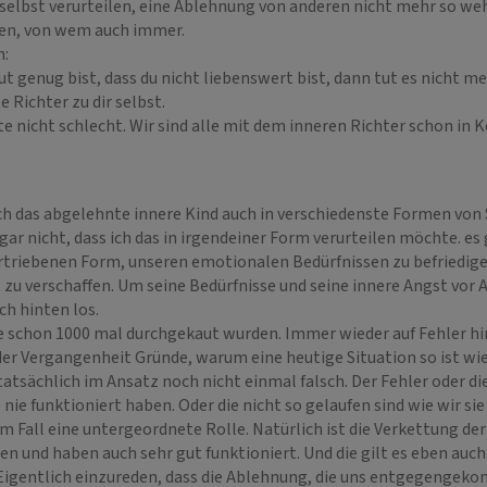
lbst verurteilen, eine Ablehnung von anderen nicht mehr so wehtu
en, von wem auch immer.
n:
ut genug bist, dass du nicht liebenswert bist, dann tut es nicht 
e Richter zu dir selbst.
tte nicht schlecht. Wir sind alle mit dem inneren Richter schon in
h das abgelehnte innere Kind auch in verschiedenste Formen von S
gar nicht, dass ich das in irgendeiner Form verurteilen möchte. e
rtriebenen Form, unseren emotionalen Bedürfnissen zu befriedige
 zu verschaffen. Um seine Bedürfnisse und seine innere Angst vor
ch hinten los.
e schon 1000 mal durchgekaut wurden. Immer wieder auf Fehler hin
der Vergangenheit Gründe, warum eine heutige Situation so ist wie 
tatsächlich im Ansatz noch nicht einmal falsch. Der Fehler oder di
 nie funktioniert haben. Oder die nicht so gelaufen sind wie wir si
dem Fall eine untergeordnete Rolle. Natürlich ist die Verkettung d
n und haben auch sehr gut funktioniert. Und die gilt es eben auc
 Eigentlich einzureden, dass die Ablehnung, die uns entgegengeko