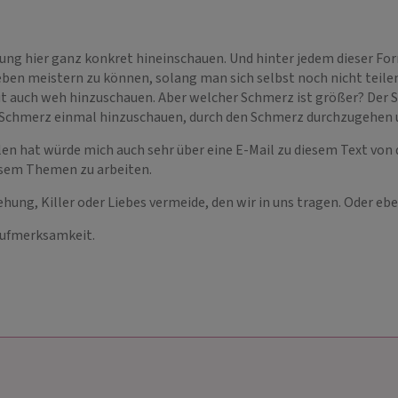
tung hier ganz konkret hineinschauen. Und hinter jedem dieser Fo
ben meistern zu können, solang man sich selbst noch nicht teilen 
t tut auch weh hinzuschauen. Aber welcher Schmerz ist größer? De
er Schmerz einmal hinzuschauen, durch den Schmerz durchzugehen 
allen hat würde mich auch sehr über eine E-Mail zu diesem Text von
esem Themen zu arbeiten.
hung, Killer oder Liebes vermeide, den wir in uns tragen. Oder ebe
 Aufmerksamkeit.