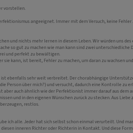
r vorstellen.
Perfektionismus angeeignet. Immer mit dem Versuch, keine Fehler
chen und nichts mehr lernen in diesem Leben. Wir würden uns de
Sache so gut zu machen wie man kann sind zwei unterschiedliche D
frei und perfekt zu bewältigen.
r sie kann, ist bereit, Fehler zu machen, um daran zu wachsen und z
st ebenfalls sehr weit verbreitet. Der chorabhängige Unterstütz
ie Person über mich?) und versucht, dadurch eine Kontrolle zu er
 aber auch ähnlich wie der Perfektionist immer darauf aus dem an
nissen und in den eigenen Wünschen zurück zu stecken. Aus Liebe 
 überzeugen, restlos.
e ich alle. Jeder hat sich selbst schon einmal verurteilt. Und man
t diesen inneren Richter oder Richterin in Kontakt. Und diese For