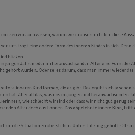
h müssen wir auch wissen, warum wir in unserem Leben diese Auss
er von uns trägt eine andere Form des inneren Kindes in sich. Denn 
ind blicken.
ft in jungen Jahren oder im heranwachsenden Alter eine Form der A
 nicht gehört wurden.. Oder sei es darum, dass man immer wieder d
reitete inneren Kind formen, die es gibt. Das ergibt sich ja schon 
en hat. Aber all das, was uns im jungen und heranwachsenden Jah
erinnern, wie schlecht wir sind oder dass wir nicht gut genug sein
senden Alter doch aus können. Das abgelehnte innere Kinn, tritt 
ich um die Situation zu überstehen. Unterstützung geholt. Oft si