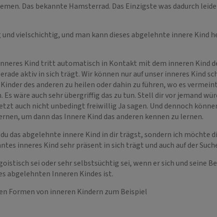
men. Das bekannte Hamsterrad. Das Einzigste was dadurch leidet
ig und vielschichtig, und man kann dieses abgelehnte innere Kind he
 inneres Kind tritt automatisch in Kontakt mit dem inneren Kind d
rade aktiv in sich trägt. Wir können nur auf unser inneres Kind s
 Kinder des anderen zu heilen oder dahin zu führen, wo es vermeintl
. Es wäre auch sehr übergriffig das zu tun. Stell dir vor jemand wü
jetzt auch nicht unbedingt freiwillig Ja sagen. Und dennoch können
lernen, um dann das Innere Kind das anderen kennen zu lernen.
du das abgelehnte innere Kind in dir trägst, sondern ich möchte di
tes inneres Kind sehr präsent in sich trägt und auch auf der Suche
goistisch sei oder sehr selbstsüchtig sei, wenn er sich und seine B
es abgelehnten Inneren Kindes ist.
en Formen von inneren Kindern zum Beispiel