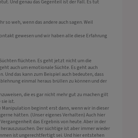
t. Und genau das Gegenteil ist der Fall. Es tut
mehr so weh, wenn das andere auch sagen. Weil
 Kontakt gewesen und wir haben alle diese Erfahrung
üchten flüchten. Es geht jetzt nicht um die
s geht auch um emotionale Süchte. Es geht auch
n. Und das kann zum Beispiel auch bedeuten, dass
 Ablehnung einmal heraus brüllen zu können und der
zuweisen, die es gar nicht mehr gut zu machen gilt
sie ist.
e Manipulation beginnt erst dann, wenn wir in dieser
e gerne hätten. (Unser eigenes Verhalten) Auch hier
er Vergangenheit das Ergebnis von heute. Aber in der
h herauszusuchen. Der süchtige ist aber immer wieder
mmen ist ungerechtfertigt sei. Und hier entstehen