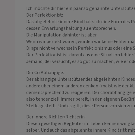
Ich möchte dir hier ein paar so genannte Unterstütze
Der Perfektionist:
Das abgelehnte innere Kind hat sich eine Form des 
dessen Erwartungshaltung zu entsprechen.
Die Manipulation dahinter ist aber:
Wenn wir perfekt wären, würden wir keine Fehler ma
Dinge nicht verwechseln Perfektionismus oder eine 
Der Perfektionist ist darauf aus eine Situation fehler
Jemand, der versucht, es so gut zu machen, wie er ode
Der Co Abhängige:
Der abhängige Unterstützer des abgelehnten Kindes i
andere über einem anderen denken (meist wie denkt d
dementsprechend zu reagieren. Der chorabhängige ist
also tendenziell immer bereit, in den eigenen Bedürf
Stelle gestellt. Und es gilt, diese Person von sich zu
Der innere Richter/Richterin:
Diesen geselligen Begleiter im Leben kennen wir glaub
selber. Und auch das abgelehnte innere Kind tritt mi