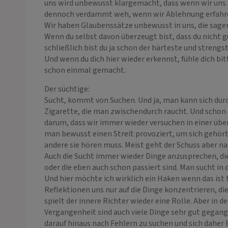
uns wird unbewusst klargemacht, dass wenn wir uns se
dennoch verdammt weh, wenn wir Ablehnung erfahr
Wir haben Glaubenssätze unbewusst in uns, die sage
Wenn du selbst davon überzeugt bist, dass du nicht g
schließlich bist du ja schon der härteste und strengst
Und wenn du dich hier wieder erkennst, fühle dich bi
schon einmal gemacht.
Der süchtige:
Sucht, kommt von Suchen. Und ja, man kann sich durc
Zigarette, die man zwischendurch raucht. Und schon 
darum, dass wir immer wieder versuchen in einer übe
man bewusst einen Streit provoziert, um sich gehört
andere sie hören muss. Meist geht der Schuss aber na
Auch die Sucht immer wieder Dinge anzusprechen, di
oder die eben auch schon passiert sind. Man sucht in 
Und hier möchte ich wirklich ein Haken wenn das ist 
Reflektionen uns nur auf die Dinge konzentrieren, die
spielt der innere Richter wieder eine Rolle. Aber in 
Vergangenheit sind auch viele Dinge sehr gut gegange
darauf hinaus nach Fehlern zu suchen und sich daher