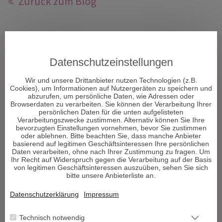
Zurück zum Blog
Tarot & Kartenlegen
Datenschutzeinstellungen
Hellsehen & Wahrsagen
Wir und unsere Drittanbieter nutzen Technologien (z.B.
Astrologie & Horoskope
Cookies), um Informationen auf Nutzergeräten zu speichern und
Medium & Channeling
abzurufen, um persönliche Daten, wie Adressen oder
Browserdaten zu verarbeiten. Sie können der Verarbeitung Ihrer
Psych. Lebensberatung
persönlichen Daten für die unten aufgelisteten
Liebe & Partnerschaft
Verarbeitungszwecke zustimmen. Alternativ können Sie Ihre
bevorzugten Einstellungen vornehmen, bevor Sie zustimmen
Beruf & Karriere
oder ablehnen. Bitte beachten Sie, dass manche Anbieter
Sonstige Bereiche
basierend auf legitimen Geschäftsinteressen Ihre persönlichen
Daten verarbeiten, ohne nach Ihrer Zustimmung zu fragen. Um
Ihr Recht auf Widerspruch gegen die Verarbeitung auf der Basis
Berater werden
von legitimen Geschäftsinteressen auszuüben, sehen Sie sich
bitte unsere Anbieterliste an.
Impressum
Datenschutz
Datenschutzerklärung
Impressum
AGB
Widerrufsformular
Technisch notwendig