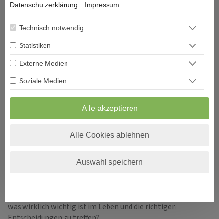
Datenschutzerklärung
Impressum
Technisch notwendig
Statistiken
Externe Medien
ÜBER DECISIONI
Soziale Medien
"Decisioni - Entscheidungen formen Dein Schicksal" so
Alle akzeptieren
heißt das neue Portal und Decisioni heißt im
italienischen Entscheidungen und vor allem um diese
geht es im Leben. Entscheidungen sind ein Moment in
Alle Cookies ablehnen
Ihrem Leben, der alles verändern kann.
Auswahl speichern
Viele Menschen sehnen sich nach Erholung und suchen den
Zugang zu sich selbst. Aber was genau gibt es, um bei sich
selbst wieder anzukommen und den Fokus auf das zu lenken,
was wirklich wichtig ist im Leben und die richtigen
Entscheidungen zu treffen?