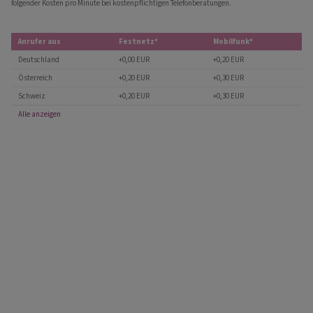
folgender Kosten pro Minute bei kostenpflichtigen Telefonberatungen.
Anrufer aus
Festnetz*
Mobilfunk*
Deutschland
+0,00 EUR
+0,20 EUR
Österreich
+0,20 EUR
+0,30 EUR
Schweiz
+0,20 EUR
+0,30 EUR
Alle anzeigen