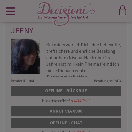
JEENY
Bei mir erwartet Dich eine liebevolle,
treffsichere und ehrliche Beratung
auf hohem Niveau. Nach über 25
Jahren ist mir kein Thema fremd Ich
biete Dir auch echte
Tierkommunikation
Berater-ID: 104
Beratungen: 2434
OFFLINE - RÜCKRUF
Preis:
€ 1,87/Min
*
€ 1,31/Min
*
ANRUF VIA 0900
OFFLINE - CHAT