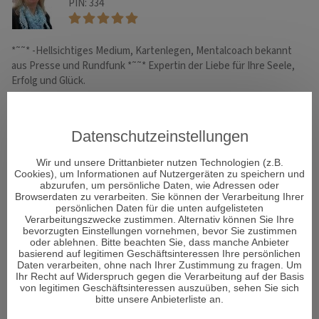
PIN: 334
*˜˜* -Hellsichtiges Medium, Kartenlegen, Mentalcoach bekannt
Lö
aus Presse und Rundfunk *˜˜* Expertin der Liebe für Ihre Seele,
Hi
Erfolg und Glück.
Datenschutzeinstellungen
WHATSAPP
Wir und unsere Drittanbieter nutzen Technologien (z.B.
Cookies), um Informationen auf Nutzergeräten zu speichern und
abzurufen, um persönliche Daten, wie Adressen oder
Browserdaten zu verarbeiten. Sie können der Verarbeitung Ihrer
persönlichen Daten für die unten aufgelisteten
Verarbeitungszwecke zustimmen. Alternativ können Sie Ihre
bevorzugten Einstellungen vornehmen, bevor Sie zustimmen
oder ablehnen. Bitte beachten Sie, dass manche Anbieter
basierend auf legitimen Geschäftsinteressen Ihre persönlichen
Daten verarbeiten, ohne nach Ihrer Zustimmung zu fragen. Um
Ihr Recht auf Widerspruch gegen die Verarbeitung auf der Basis
von legitimen Geschäftsinteressen auszuüben, sehen Sie sich
bitte unsere Anbieterliste an.