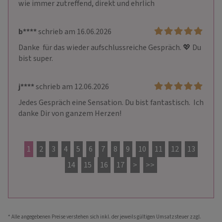
wie immer zutreffend, direkt und ehrlich
b****
schrieb am 16.06.2026
Danke  für das wieder aufschlussreiche Gespräch. 💖 Du 
bist super.
j****
schrieb am 12.06.2026
Jedes Gespräch eine Sensation. Du bist fantastisch.  Ich 
danke Dir von ganzem Herzen!
1
2
3
4
5
6
7
8
9
10
11
12
13
14
15
16
17
>
>>
* Alle angegebenen Preise verstehen sich inkl. der jeweils gültigen Umsatzsteuer zzgl.