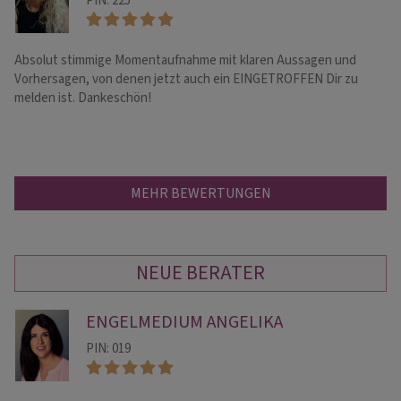
PIN: 225
Absolut stimmige Momentaufnahme mit klaren Aussagen und
„5
Vorhersagen, von denen jetzt auch ein EINGETROFFEN Dir zu
Be
melden ist. Dankeschön!
er
MEHR BEWERTUNGEN
NEUE BERATER
ENGELMEDIUM ANGELIKA
PIN: 019