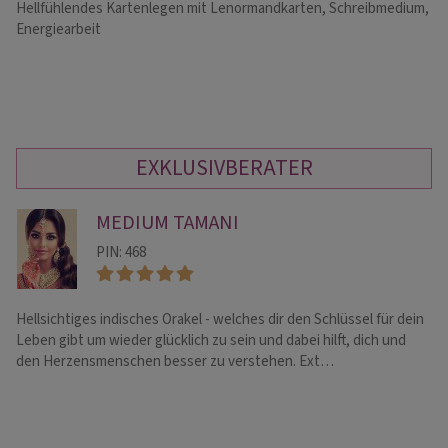
Hellfühlendes Kartenlegen mit Lenormandkarten, Schreibmedium,
Kl
Energiearbeit
Ja
Of
EXKLUSIVBERATER
MEDIUM TAMANI
PIN: 468
Hellsichtiges indisches Orakel - welches dir den Schlüssel für dein
Se
Leben gibt um wieder glücklich zu sein und dabei hilft, dich und
Be
den Herzensmenschen besser zu verstehen. Ext…
Th