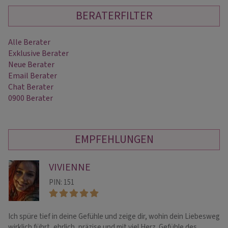
BERATERFILTER
Alle Berater
Exklusive Berater
Neue Berater
Email Berater
Chat Berater
0900 Berater
EMPFEHLUNGEN
VIVIENNE
PIN: 151
Ich spüre tief in deine Gefühle und zeige dir, wohin dein Liebesweg
Au
wirklich führt, ehrlich, präzise und mit viel Herz. Gefühle des
an