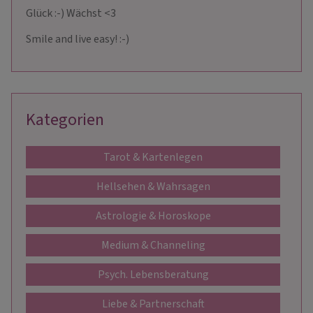
Glück :-) Wächst <3
Smile and live easy! :-)
Kategorien
Tarot & Kartenlegen
Hellsehen & Wahrsagen
Astrologie & Horoskope
Medium & Channeling
Psych. Lebensberatung
Liebe & Partnerschaft