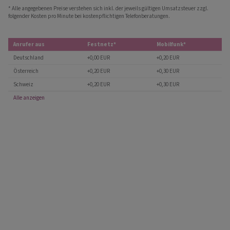
* Alle angegebenen Preise verstehen sich inkl. der jeweils gültigen Umsatzsteuer zzgl.
folgender Kosten pro Minute bei kostenpflichtigen Telefonberatungen.
Anrufer aus
Festnetz*
Mobilfunk*
Deutschland
+0,00 EUR
+0,20 EUR
Österreich
+0,20 EUR
+0,30 EUR
Schweiz
+0,20 EUR
+0,30 EUR
Alle anzeigen