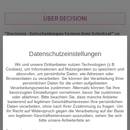
ÜBER DECISIONI
"Decisioni - Entscheidungen formen Dein Schicksal" so
heißt das neue Portal und Decisioni heißt im
italienischen Entscheidungen und vor allem um diese
geht es im Leben. Entscheidungen sind ein Moment in
Datenschutzeinstellungen
Ihrem Leben, der alles verändern kann.
Wir und unsere Drittanbieter nutzen Technologien (z.B.
Cookies), um Informationen auf Nutzergeräten zu speichern und
abzurufen, um persönliche Daten, wie Adressen oder
Viele Menschen sehnen sich nach Erholung und suchen den
Browserdaten zu verarbeiten. Sie können der Verarbeitung Ihrer
Zugang zu sich selbst. Aber was genau gibt es, um bei sich
persönlichen Daten für die unten aufgelisteten
Verarbeitungszwecke zustimmen. Alternativ können Sie Ihre
selbst wieder anzukommen und den Fokus auf das zu lenken,
bevorzugten Einstellungen vornehmen, bevor Sie zustimmen
was wirklich wichtig ist im Leben und die richtigen
oder ablehnen. Bitte beachten Sie, dass manche Anbieter
Entscheidungen zu treffen?
basierend auf legitimen Geschäftsinteressen Ihre persönlichen
Daten verarbeiten, ohne nach Ihrer Zustimmung zu fragen. Um
Ihr Recht auf Widerspruch gegen die Verarbeitung auf der Basis
Den Körper und Seele in Einklang zu bringen ist von enormer
von legitimen Geschäftsinteressen auszuüben, sehen Sie sich
Wichtigkeit für den Menschen. Man könnte auch sagen – es
bitte unsere Anbieterliste an.
ist sogar DAS Wichtigste im Leben. Wenn das Gleichgewicht