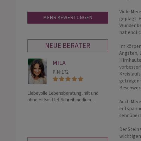
Viele Men
MEHR BEWERTUNGEN
geplagt. 
Wunder be
hat endli
NEUE BERATER
Im körper
Ängsten, 
Hirnhaute
MILA
CL
verbesser
PIN: 172
PIN:
Kreislauf
getragen 
Beschwerd
Liebevolle Lebensberatung, mit und
Herzlich willkomm
ohne Hilfsmittel. Schreibmedium…
mediales und he
Auch Men
Tiefgang. Durch 
entspanne
Hellfühligkeit un
sehr über
begleite ich dic
Der Stein 
wichtigen 