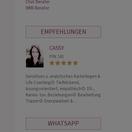
Chat Berater
0900 Berater
EMPFEHLUNGEN
CASSY
NO
PIN: 141
PIN:
Sensitives u. analytisches Kartenlegen &
Hellsichtiges Me
Life Coaching🌻 Tiefblickend,
Zukunftsperspekt
lösungsorientiert, empathisch🌻 DS-,
Lebensbereiche -
Karma- tox. Beziehungen🌻 Bearbeitung
Karma, wahre Li
Trigger🌻 Energiearbeit &…
geht, was bleibt 
WHATSAPP