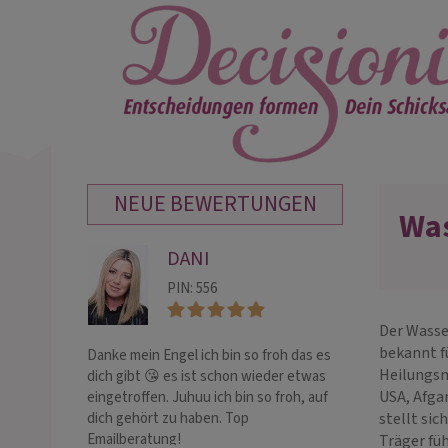
NEUE BEWERTUNGEN
Wa
DANI
DA
PIN: 556
PIN:
Der Wasse
bekannt fü
Danke mein Engel ich bin so froh das es
Du bist einfach 
Heilungsm
dich gibt 😘 es ist schon wieder etwas
beste den ich ke
USA, Afga
eingetroffen. Juhuu ich bin so froh, auf
wirklich alles tri
dich gehört zu haben. Top
bist fantastisch 
stellt sic
Emailberatung!
sprachlos was d
Träger füh