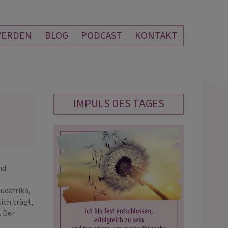
WERDEN
BLOG
PODCAST
KONTAKT
IMPULS DES TAGES
JEENY
LEONARDO
PIN: 104
PIN: 198
nd
liebe Jeeny für das wundervolle
Danke!!! Einmal mehr 5 leuchtende
üdafrika,
ch. Du hast so Recht und siehst
Sterne!
ich trägt,
tails.
. Der