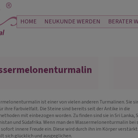
HOME
NEUKUNDE WERDEN
BERATER 
ssermelonenturmalin
NIELBORSCHEL
RAVEN
 129
PIN: 004
rmelonenturmalin ist einer von vielen anderen Turmalinen. Sie si
r ihre Farbvielfalt. Die Steine sind bereits seit der Antike in die
unschlagbar und der
Danke für unzählige Gespräche und die
Danke 
ethoden mit einbezogen worden. Zu finden sind sie in Sri Lanka, S
nne, denn alles, aber
ganzen Gratisminuten. Immer etwas
Gesprä
nistan und Südafrika. Wenn man den Wassermelonenturmalin bei s
fft so ein wie du sagst. Du
besonderes und sehr wertvoll für mich,
alle De
- ohne Worte, ich bin
h sofort innere Freude ein. Diese wird durch ihn im Körper verstärkt
mich mit dir auszutauschen, egal zu
u für…
welchem Thema. Du bist der be…
lt sich glücklich und ausgeglichen.