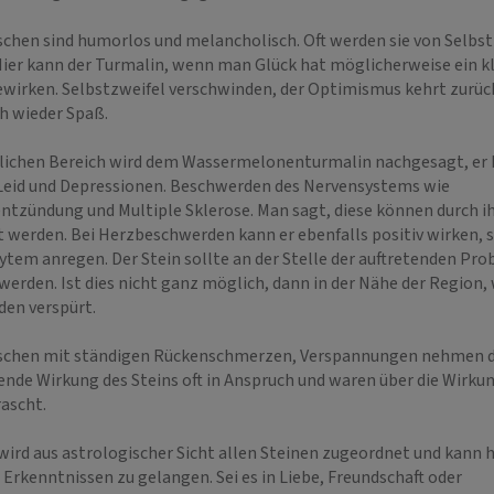
schen sind humorlos und melancholisch. Oft werden sie von Selbs
Hier kann der Turmalin, wenn man Glück hat möglicherweise ein k
wirken. Selbstzweifel verschwinden, der Optimismus kehrt zurü
ch wieder Spaß.
lichen Bereich wird dem Wassermelonenturmalin nachgesagt, er h
Leid und Depressionen. Beschwerden des Nervensystems wie
ntzündung und Multiple Sklerose. Man sagt, diese können durch i
AUDIA
SERAPHINE
t werden. Bei Herzbeschwerden kann er ebenfalls positiv wirken, 
 218
PIN: 184
sytem anregen. Der Stein sollte an der Stelle der auftretenden Pr
werden. Ist dies nicht ganz möglich, dann in der Nähe der Region
en verspürt.
en! Ich bin Claudia -
Einfühlsames, intuitives und ehrliches
Intuit
llfühlendes Medium mit
Kartenlegen auf hohem Niveau, sowie
Karten
schen mit ständigen Rückenschmerzen, Verspannungen nehmen d
meine Telepathie,
ganzheitliche Lebensberatung und
Bewuss
nde Wirkung des Steins oft in Anspruch und waren über die Wirku
d spirituellen Impulsen
Energiearbeit...
Teppe
rascht.
h bei dein…
/ Gött
wird aus astrologischer Sicht allen Steinen zugeordnet und kann h
Erkenntnissen zu gelangen. Sei es in Liebe, Freundschaft oder