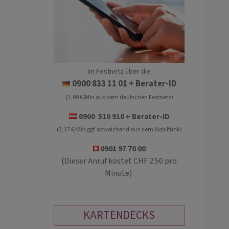
Im Festnetz über die
BEATRICE
GABRIELE SHAKTI
0900 833 11 01
+ Berater-ID
(2,99 €/Min aus dem deutschen Festnetz)
PIN: 581
PIN: 261
0900 510 910 + Berater-ID
(2,17 €/Min ggf. abweichend aus dem Mobilfunk)
hen OHNE jegliche Hilfsmittel -
Auszeit und der wundervolle Anfang
 Blick in die Seele - Beratung mit
etwas Außergewöhnlich anderem! D
0901 97 70 00
Trefferquote zu allen Themen wie
möchtest glücklich sein! Freude und
(
Dieser Anruf kostet CHF 2.50 pro
kummer - Kinder - Familien -
Leichtigkeit in deinem Leben haben?
Minute)
re - Weiterentwicklun…
Dann höre auf, alle glücklich ma…
KARTENDECKS