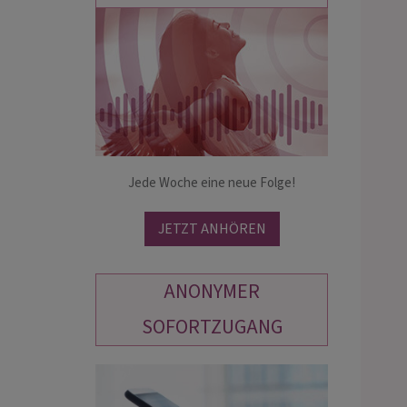
JOANA
EMILY
PIN: 156
PIN: 194
chtige Schamanin die tief in Dein
Treffsichere Kartenlegungen zur Lie
blickt und Dir helfen kann bei
Gefühlslage und anderen Turbulenzen
hen Fragen des Lebens. Hohe
Jede Woche eine neue Folge!
deinem Leben - hohe Trefferquote -
erquote.
JETZT ANHÖREN
ANONYMER
SOFORTZUGANG