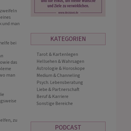
tzweifeln
leines
ck und man
KATEGORIEN
elfe bei
Tarot & Kartenlegen
hn
SUSANNE
MICAMANDEA
Hellsehen & Wahrsagen
sowie das
SCHNEIDER
PIN: 010
Astrologie & Horoskope
obleme
, wo man
PIN: 222
Medium & Channeling
Psych. Lebensberatung
ives Kartenlegen mit eigenen
Ich begleite dich einfühlsam durch in
Liebe & Partnerschaft
decks /Engel - Channeling/
Prozesse. Gemeinsam verstehen und
ie
Beruf & Karriere
tseinstraining nach Kurt
lösen wir Bindungsmuster,
ngsweise
Sonstige Bereiche
rwein / Numerologische Beratung
Nervensystemreaktionen und Block
liche Lichtenergie (Ilahinoor)
– für mehr Sicherheit, Klarheit und…
elfen, zu
PODCAST