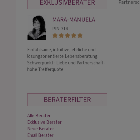
EXKLUSIVBERATER
Partnersc
MARA-MANUELA
KI
PIN: 314
PIN:
Einfühlsame, intuitive, ehrliche und
☆ Liebevolle Le
lösungsorientierte Lebensberatung.
Empathie und Int
Schwerpunkt : Liebe und Partnerschaft -
Pendeln sind me
hohe Trefferquote
kann dir genaue 
Fragen geben.☆
BERATERFILTER
Alle Berater
Exklusive Berater
Neue Berater
Email Berater