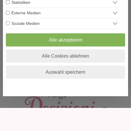
Statistiken
PIN: 123
Externe Medien
Soziale Medien
Blockiert oder unsicher? 🌱Telefonisches Coaching &
Me
energetische Beratung bringt Klarheit,Ruhe & innere Kraft
od
La
Alle akzeptieren
Alle Cookies ablehnen
WHATSAPP
Auswahl speichern