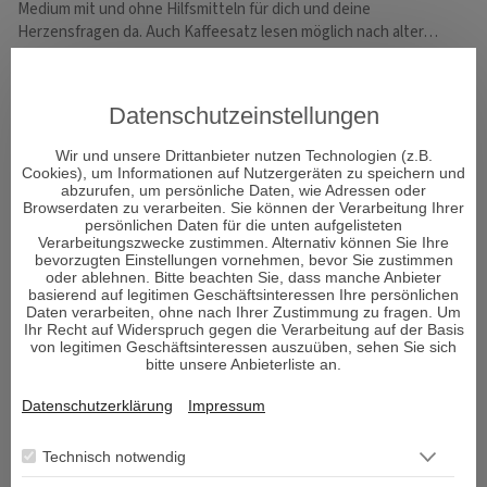
Medium mit und ohne Hilfsmitteln für dich und deine
Be
Herzensfragen da. Auch Kaffeesatz lesen möglich nach alter…
Di
Datenschutzeinstellungen
BERATERFILTER
Wir und unsere Drittanbieter nutzen Technologien (z.B.
Cookies), um Informationen auf Nutzergeräten zu speichern und
abzurufen, um persönliche Daten, wie Adressen oder
Browserdaten zu verarbeiten. Sie können der Verarbeitung Ihrer
Alle Berater
persönlichen Daten für die unten aufgelisteten
Exklusive Berater
Verarbeitungszwecke zustimmen. Alternativ können Sie Ihre
bevorzugten Einstellungen vornehmen, bevor Sie zustimmen
Neue Berater
oder ablehnen. Bitte beachten Sie, dass manche Anbieter
Email Berater
basierend auf legitimen Geschäftsinteressen Ihre persönlichen
Chat Berater
Daten verarbeiten, ohne nach Ihrer Zustimmung zu fragen. Um
Ihr Recht auf Widerspruch gegen die Verarbeitung auf der Basis
0900 Berater
von legitimen Geschäftsinteressen auszuüben, sehen Sie sich
bitte unsere Anbieterliste an.
Datenschutzerklärung
Impressum
EMPFEHLUNGEN
Technisch notwendig
ALINA