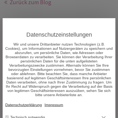
Zurück zum Blog
Tarot & Kartenlegen
Datenschutzeinstellungen
Hellsehen & Wahrsagen
Wir und unsere Drittanbieter nutzen Technologien (z.B.
Astrologie & Horoskope
Cookies), um Informationen auf Nutzergeräten zu speichern und
Medium & Channeling
abzurufen, um persönliche Daten, wie Adressen oder
Browserdaten zu verarbeiten. Sie können der Verarbeitung Ihrer
Psych. Lebensberatung
persönlichen Daten für die unten aufgelisteten
Liebe & Partnerschaft
Verarbeitungszwecke zustimmen. Alternativ können Sie Ihre
bevorzugten Einstellungen vornehmen, bevor Sie zustimmen
Beruf & Karriere
oder ablehnen. Bitte beachten Sie, dass manche Anbieter
Sonstige Bereiche
basierend auf legitimen Geschäftsinteressen Ihre persönlichen
Daten verarbeiten, ohne nach Ihrer Zustimmung zu fragen. Um
Ihr Recht auf Widerspruch gegen die Verarbeitung auf der Basis
Berater werden
von legitimen Geschäftsinteressen auszuüben, sehen Sie sich
bitte unsere Anbieterliste an.
Impressum
Datenschutz
Datenschutzerklärung
Impressum
AGB
Widerrufsformular
Technisch notwendig