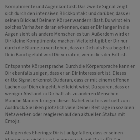
Komplimente und Augenkontakt: Das zweite Signal zeigt
sich durch den intensiven Blickkontakt und darüber, dass er
seinen Blick auf Deinem Körper wandern lässt. Du wirst ein
solches Verhalten daran erkennen, dass er Dir länger in die
Augen sieht als andere Menschen es tun. Außerdem wird er
Dir kleine Komplimente machen. Vielleicht gibt er Dir nur
durch die Blume zu verstehen, dass er Dich als Frau begehrt.
Dein Bauchgefühl wird Dir verraten, wenn dies der Fall ist.
Entspannte Körpersprache: Durch die Körpersprache kann er
Dir ebenfalls zeigen, dass er an Dir interessiert ist. Dieses
dritte Signal erkennst Du daran, dass er mit einem offenen
Lachen auf Dich eingeht. Vielleicht wirst Du spüren, dass er
weniger Abstand zu Dir hält als zu anderen Menschen.
Manche Männer bringen dieses Nähebedürfnis virtuell zum
Ausdruck. Sie liken plötzlich viele Deiner Beiträge in sozialen
Netzwerken oder reagieren auf den aktuellen Status mit
Emojis.
Ablegen des Eherings: Dir ist aufgefallen, dass er seinen
Ehering gar nicht trägt, wenn er sich mit Dir trifft? Das