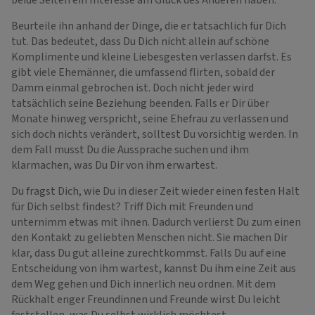
beide Seiten ein Interesse am Glück des Anderen haben.
Beurteile ihn anhand der Dinge, die er tatsächlich für Dich
tut. Das bedeutet, dass Du Dich nicht allein auf schöne
Komplimente und kleine Liebesgesten verlassen darfst. Es
gibt viele Ehemänner, die umfassend flirten, sobald der
Damm einmal gebrochen ist. Doch nicht jeder wird
tatsächlich seine Beziehung beenden. Falls er Dir über
Monate hinweg verspricht, seine Ehefrau zu verlassen und
sich doch nichts verändert, solltest Du vorsichtig werden. In
dem Fall musst Du die Aussprache suchen und ihm
klarmachen, was Du Dir von ihm erwartest.
Du fragst Dich, wie Du in dieser Zeit wieder einen festen Halt
für Dich selbst findest? Triff Dich mit Freunden und
unternimm etwas mit ihnen. Dadurch verlierst Du zum einen
den Kontakt zu geliebten Menschen nicht. Sie machen Dir
klar, dass Du gut alleine zurechtkommst. Falls Du auf eine
Entscheidung von ihm wartest, kannst Du ihm eine Zeit aus
dem Weg gehen und Dich innerlich neu ordnen. Mit dem
Rückhalt enger Freundinnen und Freunde wirst Du leicht