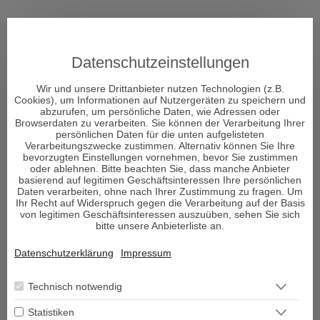
Tarot & Kartenlegen
Datenschutzeinstellungen
Hellsehen & Wahrsagen
Wir und unsere Drittanbieter nutzen Technologien (z.B.
Astrologie & Horoskope
Cookies), um Informationen auf Nutzergeräten zu speichern und
Medium & Channeling
abzurufen, um persönliche Daten, wie Adressen oder
Browserdaten zu verarbeiten. Sie können der Verarbeitung Ihrer
Psych. Lebensberatung
persönlichen Daten für die unten aufgelisteten
Liebe & Partnerschaft
Verarbeitungszwecke zustimmen. Alternativ können Sie Ihre
bevorzugten Einstellungen vornehmen, bevor Sie zustimmen
Beruf & Karriere
oder ablehnen. Bitte beachten Sie, dass manche Anbieter
Sonstige Bereiche
basierend auf legitimen Geschäftsinteressen Ihre persönlichen
Daten verarbeiten, ohne nach Ihrer Zustimmung zu fragen. Um
Ihr Recht auf Widerspruch gegen die Verarbeitung auf der Basis
Berater werden
von legitimen Geschäftsinteressen auszuüben, sehen Sie sich
bitte unsere Anbieterliste an.
Impressum
Datenschutz
Datenschutzerklärung
Impressum
AGB
Widerrufsformular
Technisch notwendig
Blog
Podcast
Statistiken