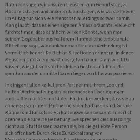
Natürlich sagen wir unseren Liebsten zum Geburtstag, zu
Hochzeitstagen und anderen Jahrestagen, wie wir sie lieben.
Im Alltag tun sich viele Menschen allerdings schwer damit.
Man glaubt, dass es einen eigenen Anlass bräuchte. Vielleicht
fürchtet man, dass es albern wirken könnte, wenn man
seinem Gegenüber aus heiterem Himmel eine emotionale
Mitteilung sagt, wie dankbar man für diese Verbindung ist.
Vermutlich kannst Du Dich an Situationen erinnern, in denen
Menschen trotzdem exakt das getan haben. Dann wirst Du
wissen, wie gut sich solche kleinen Gesten anfühlen, die
spontan aus der unmittelbaren Gegenwart heraus passieren.
In einigen Fällen kalkulieren Partner mit ihrem Lob und
halten Wertschätzung aus berechnenden Überlegungen
zurück. Sie möchten nicht den Eindruck erwecken, dass sie zu
abhängig von ihrem Partner oder der Partnerin sind. Gerade
Männer sind für solche Verhaltensweisen bekannt. Innerlich
brennen sie für eine Beziehung. Sie sprechen dies allerdings
nicht aus. Stattdessen warten sie, bis die geliebte Person
sich offenbart. Durch diese Zurückhaltung von
Wertschätzung streben sie Situationen an, wie sie in