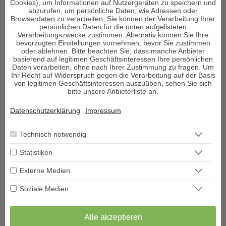
Cookies), um Informationen auf Nutzergeräten zu speichern und
Medium & Channeling
abzurufen, um persönliche Daten, wie Adressen oder
Psych. Lebensberatung
Browserdaten zu verarbeiten. Sie können der Verarbeitung Ihrer
persönlichen Daten für die unten aufgelisteten
Liebe & Partnerschaft
Verarbeitungszwecke zustimmen. Alternativ können Sie Ihre
Beruf & Karriere
bevorzugten Einstellungen vornehmen, bevor Sie zustimmen
oder ablehnen. Bitte beachten Sie, dass manche Anbieter
Sonstige Bereiche
basierend auf legitimen Geschäftsinteressen Ihre persönlichen
Daten verarbeiten, ohne nach Ihrer Zustimmung zu fragen. Um
Ihr Recht auf Widerspruch gegen die Verarbeitung auf der Basis
Berater werden
von legitimen Geschäftsinteressen auszuüben, sehen Sie sich
bitte unsere Anbieterliste an.
Impressum
Datenschutz
Datenschutzerklärung
Impressum
AGB
Widerrufsformular
Technisch notwendig
Blog
Podcast
Statistiken
Hilfe
Vertrag widerrufen
Externe Medien
VERTRAG WIDERRUFEN
Soziale Medien
Copyright Decisioni©
Alle Rechte vorbehalten. Die Urheberrechte aller
Alle akzeptieren
Inhalte dieser Webseite