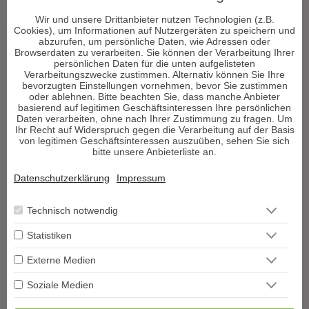
Hellsehen & Wahrsagen
Astrologie & Horoskope
Wir und unsere Drittanbieter nutzen Technologien (z.B.
Cookies), um Informationen auf Nutzergeräten zu speichern und
Medium & Channeling
abzurufen, um persönliche Daten, wie Adressen oder
Psych. Lebensberatung
Browserdaten zu verarbeiten. Sie können der Verarbeitung Ihrer
persönlichen Daten für die unten aufgelisteten
Liebe & Partnerschaft
Verarbeitungszwecke zustimmen. Alternativ können Sie Ihre
Beruf & Karriere
bevorzugten Einstellungen vornehmen, bevor Sie zustimmen
oder ablehnen. Bitte beachten Sie, dass manche Anbieter
Sonstige Bereiche
basierend auf legitimen Geschäftsinteressen Ihre persönlichen
Daten verarbeiten, ohne nach Ihrer Zustimmung zu fragen. Um
Ihr Recht auf Widerspruch gegen die Verarbeitung auf der Basis
Berater werden
von legitimen Geschäftsinteressen auszuüben, sehen Sie sich
bitte unsere Anbieterliste an.
Impressum
Datenschutz
Datenschutzerklärung
Impressum
AGB
Widerrufsformular
Technisch notwendig
Blog
Podcast
Statistiken
Hilfe
Vertrag widerrufen
Externe Medien
VERTRAG WIDERRUFEN
Soziale Medien