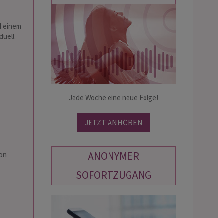
d einem
KIRA
HELLSEHER
duell.
FEDERICO
PIN: 338
PIN: 488
evolle Lebensberatung mit
★★★ New Yorks famous Star-Hellse
ie und Intuition. Hellsehen und
★★★ Magic view ★
n sind meine Berufung und ich
Jede Woche eine neue Folge!
Aussergewoehnliche Treffsicherheit
ir genaue Antworten auf alle deine
Mail please
n geben.☆
JETZT ANHÖREN
ANONYMER
ion
SOFORTZUGANG