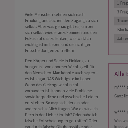
1 Frag
3 Fra
Viele Menschen sehnen sich nach
Erholung und suchen den Zugang zu sich
Trau
selbst. Aber was genau gibt es, um bei
Block
sich selbst wieder anzukommen und den
Jahre
Fokus auf das zu lenken, was wirklich
wichtig ist im Leben und die richtigen
Entscheidungen zu treffen?
Den Körper und Seele in Einklang zu
bringen ist von enormer Wichtigkeit für
Alle
den Menschen. Man könnte auch sagen –
es ist sogar DAS Wichtigste im Leben.
Wenn das Gleichgewicht nicht
m****
s
vorhanden ist, können viele Probleme
Ganz li
sowie körperliche und psychische Leiden
entstehen. So mag sich der ein oder
andere schließlich fragen: War es wirklich
w****
s
Pech in der Liebe / im Job? Oder habe ich
Was war
falsche Entscheidungen getroffen? Oder
krass w
gar durch falsche Glaubenssätze oder