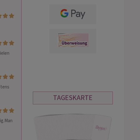
elen 
tens 
TAGESKARTE
ig.Man 