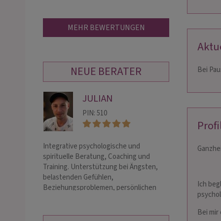
MEHR BEWERTUNGEN
Aktu
NEUE BERATER
Bei Pau
JULIAN
NA
PIN: 510
PIN:
Profi
Integrative psychologische und
Ich bin ein liebe
Ganzhei
spirituelle Beratung, Coaching und
geistigen Welt.Me
Training. Unterstützung bei Ängsten,
Liebe! Partnersc
belastenden Gefühlen,
Beziehungen He
Ich begl
Beziehungsproblemen, persönlichen
mit und ohne Ka
psychol
Krisen und Verän…
Bei mir