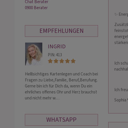
Chat Berater
0900 Berater
✨ Energ
Zusätzl
EMPFEHLUNGEN
feinsto
energet
stärken
INGRID
SE
PIN: 413
PIN:
Ich sch
nachhal
Helllsichtiges Kartenlegen und Coach bei
Lösungsorientie
Fragen zu Liebe,Familie, Beruf,Berufung.
Seelenheilung, m
Gerne bin ich für Dich da, wenn Du ein
Ich fre
ehrliches offenes Ohr und Herz brauchst
und nicht mehr w…
Sophia 
WHATSAPP