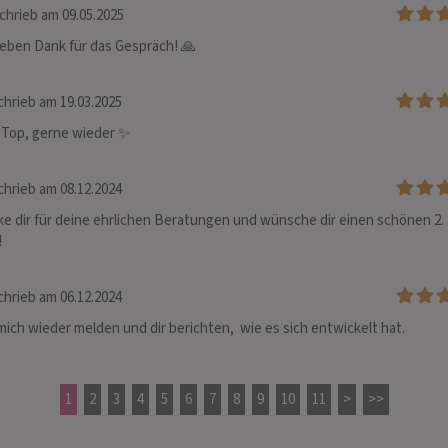
chrieb am 09.05.2025
lieben Dank für das Gespräch! 🙏
hrieb am 19.03.2025
 Top, gerne wieder ✨
hrieb am 08.12.2024
ke dir für deine ehrlichen Beratungen und wünsche dir einen schönen 2. 
!
hrieb am 06.12.2024
ich wieder melden und dir berichten,  wie es sich entwickelt hat.
1
2
3
4
5
6
7
8
9
10
11
>
>>