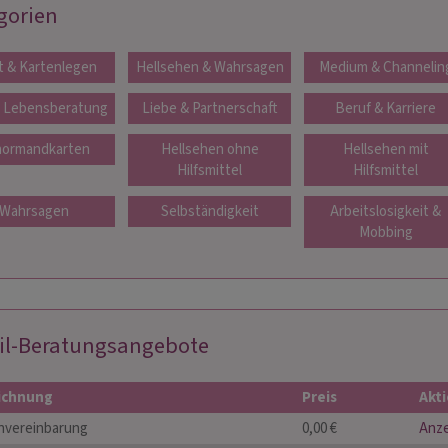
gorien
t & Kartenlegen
Hellsehen & Wahrsagen
Medium & Channelin
. Lebensberatung
Liebe & Partnerschaft
Beruf & Karriere
ormandkarten
Hellsehen ohne
Hellsehen mit
Hilfsmittel
Hilfsmittel
Wahrsagen
Selbständigkeit
Arbeitslosigkeit &
Mobbing
il-Beratungsangebote
ichnung
Preis
Akt
nvereinbarung
0,00 €
Anz