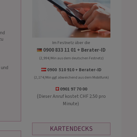
und
zu
Im Festnetz über die
RITARE
AILA
0900 833 11 01
+ Berater-ID
(2,99 €/Min aus dem deutschen Festnetz)
PIN: 119
PIN: 467
s und
0900 510 910 + Berater-ID
(2,17 €/Min ggf. abweichend aus dem Mobilfunk)
ch bei mir erwartet?
HELLSICHTIGES MEDIUM... Mir ist kei
BRINGENDE-HEILENDE Beratung
Thema fremd. Mehr als 40 Jahre helfe
0901 97 70 00
nen Themen. Ich freue mich , Dir
mit Kartenlegen, Telepathie, Channel
(
Dieser Anruf kostet CHF 2.50 pro
 zu dürfen, 😇 Ritare
Trauerbegleitung . Gespräch mit dem
Minute)
inneren Kind.
KARTENDECKS