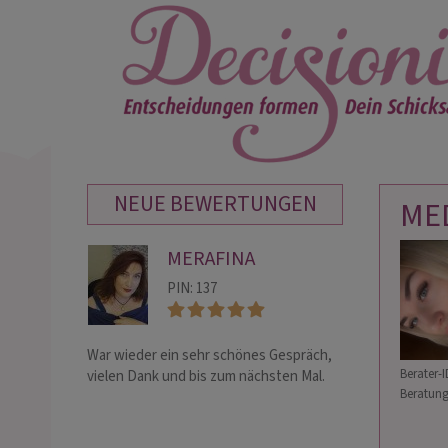
NEUE BEWERTUNGEN
ME
MERAFINA
AR
PIN: 137
PIN:
War wieder ein sehr schönes Gespräch,
Mein geliebtes Hex
Berater-I
vielen Dank und bis zum nächsten Mal.
Vergelts Gott fü
Beratung
Mut machen,..Bit
du meinen ganze
abbekommen h