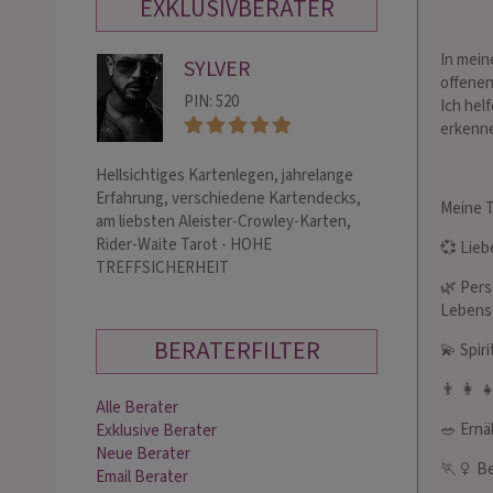
EXKLUSIVBERATER
In mein
SYLVER
TU
offenen
PIN: 520
PIN:
Ich hel
erkenne
Hellsichtiges Kartenlegen, jahrelange
Seherin-Ohne jegl
Erfahrung, verschiedene Kartendecks,
O.Vorabinfo! Ku
Meine 
am liebsten Aleister-Crowley-Karten,
der Personen/Ve
Rider-Waite Tarot - HOHE
Keine Thema ist
💞 Lieb
TREFFSICHERHEIT
werden kurz geh
🌿 Pers
Lebens
BERATERFILTER
💫 Spir
👨 ‍👩 
Alle Berater
🥗 Ernä
Exklusive Berater
Neue Berater
🏃 ‍♀ ️
Email Berater