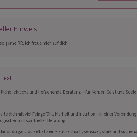
eller Hinweis
se gerne RR. Ich freue mich auf dich.
JAT
JAINA
 165
PIN: 014
ltext
volles Medium der
Erfahrene Kartenlegerin mit
Einfüh
tliche, ehrliche und tiefgehende Beratung – für Körper, Geist und Seele
in Spezialgebiet ist die
verschiedenen Decks. Energiearbeit,
mit He
haft Selbstliebe Ex
Rituale, Coaching
Karte
rzensmensch.Ich berate
und en
eite dich mit viel Feingefühl, Klarheit und Intuition – in einer Verbindung
rten,Pendel und…
es ger
ogischer und spiritueller Beratung.
imm…
 darfst du ganz du selbst sein – authentisch, sensibel, stark und suchend