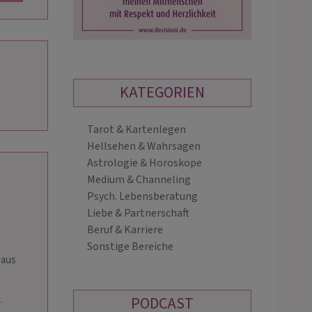
KATEGORIEN
Tarot & Kartenlegen
AMY
MICAMANDEA
Hellsehen & Wahrsagen
PIN: 193
PIN: 010
Astrologie & Horoskope
Medium & Channeling
Psych. Lebensberatung
lsame und klare Lebensberatung
Ich begleite dich einfühlsam durch in
Liebe & Partnerschaft
llsicht, verschiedenen
Prozesse. Gemeinsam verstehen und
Beruf & Karriere
ndecks zu Seelenpartner-Themen
lösen wir Bindungsmuster,
Sonstige Bereiche
ergetischen Ritualen. Auch wenn
Nervensystemreaktionen und Block
 aus
ade schwer erscheint, es gibt
– für mehr Sicherheit, Klarheit und…
.
PODCAST