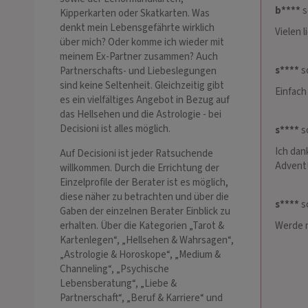
b****
s
Kipperkarten oder Skatkarten. Was
denkt mein Lebensgefährte wirklich
Vielen 
über mich? Oder komme ich wieder mit
meinem Ex-Partner zusammen? Auch
s****
sc
Partnerschafts- und Liebeslegungen
sind keine Seltenheit. Gleichzeitig gibt
Einfach
es ein vielfältiges Angebot in Bezug auf
das Hellsehen und die Astrologie - bei
Decisioni ist alles möglich.
s****
sc
Ich dan
Auf Decisioni ist jeder Ratsuchende
Advent
willkommen. Durch die Errichtung der
Einzelprofile der Berater ist es möglich,
diese näher zu betrachten und über die
s****
sc
Gaben der einzelnen Berater Einblick zu
Werde m
erhalten. Über die Kategorien „Tarot &
Kartenlegen“, „Hellsehen & Wahrsagen“,
„Astrologie & Horoskope“, „Medium &
Channeling“, „Psychische
Lebensberatung“, „Liebe &
Partnerschaft“, „Beruf & Karriere“ und