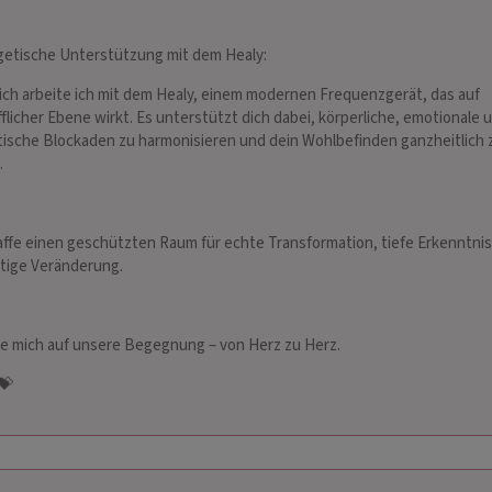
etische Unterstützung mit dem Healy:
ich arbeite ich mit dem Healy, einem modernen Frequenzgerät, das auf
fflicher Ebene wirkt. Es unterstützt dich dabei, körperliche, emotionale 
ische Blockaden zu harmonisieren und dein Wohlbefinden ganzheitlich 
.
LI
MYANA
 188
PIN: 508
affe einen geschützten Raum für echte Transformation, tiefe Erkenntni
tige Veränderung.
rte Lebensberatung,
❤️ Liebe, Beruf oder Lebensweg – ich
Was Di
it und ohne Hilfsmittel.
schaue hinter die Kulissen und finde die
LICHT
Ursache deines Themas.
zu Dei
ue mich auf unsere Begegnung – von Herz zu Herz.
helfen
💝