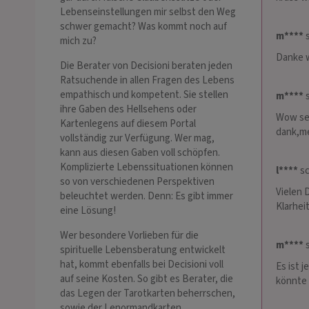
Lebenseinstellungen mir selbst den Weg
schwer gemacht? Was kommt noch auf
m****
s
mich zu?
Danke w
Die Berater von Decisioni beraten jeden
Ratsuchende in allen Fragen des Lebens
empathisch und kompetent. Sie stellen
m****
s
ihre Gaben des Hellsehens oder
Wow seh
Kartenlegens auf diesem Portal
dank,me
vollständig zur Verfügung. Wer mag,
kann aus diesen Gaben voll schöpfen.
Komplizierte Lebenssituationen können
l****
sc
so von verschiedenen Perspektiven
Vielen 
beleuchtet werden. Denn: Es gibt immer
Klarheit
eine Lösung!
Wer besondere Vorlieben für die
m****
s
spirituelle Lebensberatung entwickelt
hat, kommt ebenfalls bei Decisioni voll
Es ist 
auf seine Kosten. So gibt es Berater, die
könnte 
das Legen der Tarotkarten beherrschen,
sowie der Lenormandkarten,