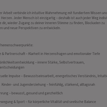
er Arbeit verbinde ich intuitive Wahrnehmung mit fundiertem Wissen un
ANA
SOULANGEL
 Herzen. Jeder Mensch ist einzigartig – deshalb ist auch jeder Weg indivi
 578
PIN: 175
fe dir, wieder Zugang zu deiner inneren Stimme zu finden, Blockaden zu
n und neue Perspektiven zu entwickeln.
. Hilfsmittel!
Mit Herz, Verantwortung und Empathie
☆ Lieb
rze Frage! Beschreibung
begleite ich Dich mit den Skat-und
Empath
Themenschwerpunkte:
rlorene Gegenstaende!
Lenormandkarten sowie einer starken
Pendel
 Fremd! Gespraeche
Intuition zu allen Fragen Kein Thema ist
kann d
e & Partnerschaft – Klarheit in Herzensfragen und emotionaler Tiefe
alten.
mir fremd und ich berate völ…
Frage
önlichkeitsentwicklung – innere Stärke, Selbstvertrauen,
entscheidungen
ituelle Impulse – Bewusstseinsarbeit, energetisches Verständnis, Intuit
‍👧 Kinder- und Jugenderziehung – feinfühlig, stärkend, alltagsnah
hrung – bewusst, gesund und ganzheitlich
 Bewegung & Sport – für körperliche Vitalität und seelische Balance