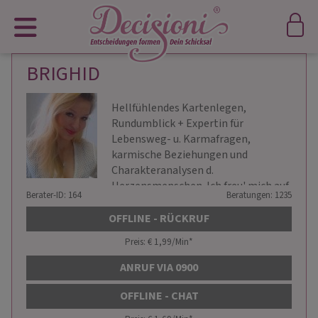
BRIGHID
Hellfühlendes Kartenlegen,
Rundumblick + Expertin für
Lebensweg- u. Karmafragen,
karmische Beziehungen und
Charakteranalysen d.
Herzensmenschen. Ich freu' mich auf
Berater-ID: 164
Beratungen: 1235
Dich! 🌞
OFFLINE - RÜCKRUF
Preis: € 1,99/Min
*
ANRUF VIA 0900
OFFLINE - CHAT