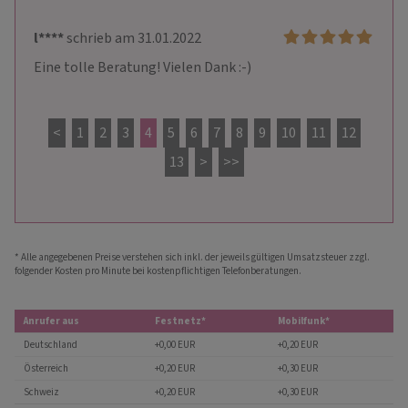
l****
schrieb am 31.01.2022
Eine tolle Beratung! Vielen Dank :-)
<
1
2
3
4
5
6
7
8
9
10
11
12
13
>
>>
* Alle angegebenen Preise verstehen sich inkl. der jeweils gültigen Umsatzsteuer zzgl.
folgender Kosten pro Minute bei kostenpflichtigen Telefonberatungen.
Anrufer aus
Festnetz*
Mobilfunk*
Deutschland
+0,00 EUR
+0,20 EUR
Österreich
+0,20 EUR
+0,30 EUR
Schweiz
+0,20 EUR
+0,30 EUR