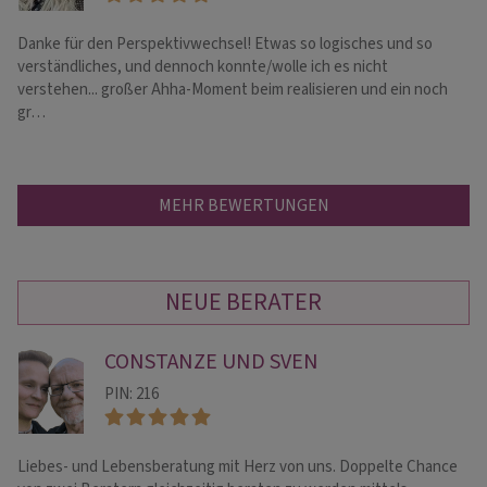
Danke für den Perspektivwechsel! Etwas so logisches und so
Da
verständliches, und dennoch konnte/wolle ich es nicht
Be
verstehen... großer Ahha-Moment beim realisieren und ein noch
ei
gr…
MEHR BEWERTUNGEN
NEUE BERATER
CONSTANZE UND SVEN
PIN: 216
Liebes- und Lebensberatung mit Herz von uns. Doppelte Chance
Kl