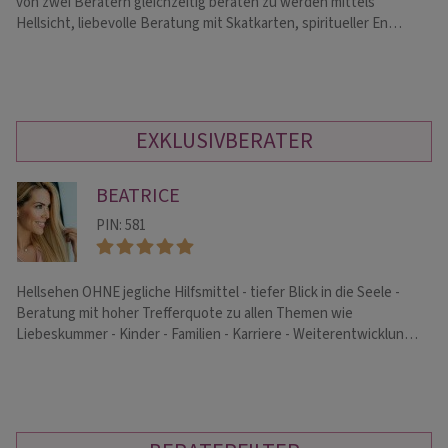
von zwei Beratern gleichzeitig beraten zu werden mittels
Ja
Hellsicht, liebevolle Beratung mit Skatkarten, spiritueller En…
Of
EXKLUSIVBERATER
BEATRICE
PIN: 581
Hellsehen OHNE jegliche Hilfsmittel - tiefer Blick in die Seele -
☆ 
Beratung mit hoher Trefferquote zu allen Themen wie
He
Liebeskummer - Kinder - Familien - Karriere - Weiterentwicklun…
ge