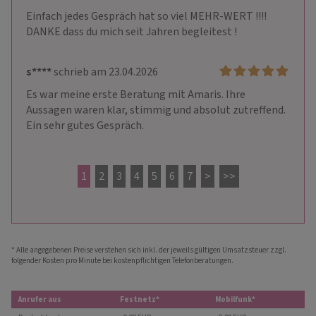
Einfach jedes Gespräch hat so viel MEHR-WERT !!!! 
DANKE dass du mich seit Jahren begleitest !
s****
schrieb am 23.04.2026
Es war meine erste Beratung mit Amaris. Ihre 
Aussagen waren klar, stimmig und absolut zutreffend. 
Ein sehr gutes Gespräch.
1
2
3
4
5
6
7
>
>>
* Alle angegebenen Preise verstehen sich inkl. der jeweils gültigen Umsatzsteuer zzgl.
folgender Kosten pro Minute bei kostenpflichtigen Telefonberatungen.
Anrufer aus
Festnetz*
Mobilfunk*