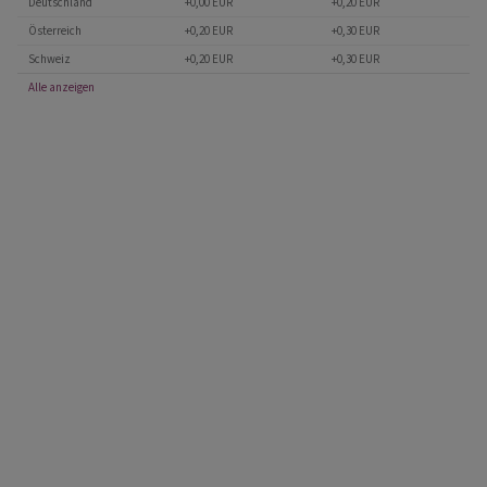
Deutschland
+0,00 EUR
+0,20 EUR
Österreich
+0,20 EUR
+0,30 EUR
Schweiz
+0,20 EUR
+0,30 EUR
Alle anzeigen