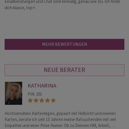
Emailberatungen und Chat sind einmalig, genau wie Du. Ich finde
Su
SP
dich klasse, top⭐
oh
MEHR BEWERTUNGEN
NEUE BERATER
KATHARINA
PIN: 201
Hochsensibles Kartenlegen, gepaart mit Hellsicht und meinen
Sp
Karten, berate ich seit 15 Jahren meine Ratsuchenden mit viel
Ka
Empathie und einer Prise Humor. Ob zu Deinem HM, Arbeit, …
Em