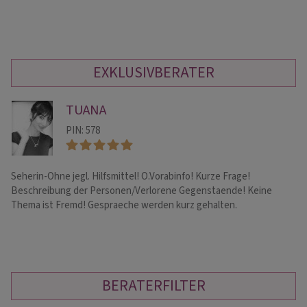
EXKLUSIVBERATER
TUANA
PIN: 578
Seherin-Ohne jegl. Hilfsmittel! O.Vorabinfo! Kurze Frage!
He
Beschreibung der Personen/Verlorene Gegenstaende! Keine
di
Thema ist Fremd! Gespraeche werden kurz gehalten.
hö
BERATERFILTER