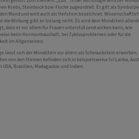
tein gehört zum Element „Luft“. In der Astrologie wird der Monds
hen Krebs, Steinbock bzw. Fische zugeordnet. Er gilt als Symbolze
 den Mond und wird auch als Heilstein bezeichnet. Wissenschaftlic
r die Wirkung gibt es bislang nicht. Es wird dem Mondstein allerd
t, dass er vor allem für Frauen unterstützend wirken kann, wie
weise beim Hormonhaushalt, bei Zyklusproblemen oder für die
keit im Allgemeinen.
e lässt sich der Mondstein vor allem als Schmuckstein erwerben
en von den Steinen befinden sich in beispielsweise Sri Lanka, Aust
NSTANZE UND
HERZENSBLICK
n USA, Brasilien, Madagaskar und Indien.
EN
PIN: 016
 216
ensberatung mit Herz
hellfühliges, liebevolles und
Mediu
te Chance von zwei
lösungsorientiertes Medium mit ganz viel
Tierko
eitig beraten zu werden
Herz 💕 Beratung von Herz zu Herz 💕
schenk
, liebevolle Beratung mit
liebevoll und lichtbringend 💕
meine 
itueller En…
Fähigk
Verbi