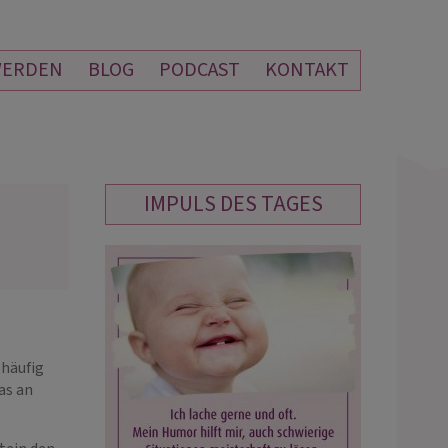
WERDEN
BLOG
PODCAST
KONTAKT
IMPULS DES TAGES
FREYA
ARIANE LEHMAN
PIN: 260
PIN: 777
Freya, von ganzem Herzen danke
Ich danke dir von ganzem Herzen, da
(häufig
r für die großartige Email Beratung
du alle Launen mit mir trägst. DANKE 
as an
ALLES, aber vor allem für dein Sein u
deine wertvolle Zeit, die du mir imme
gibst und die unend…