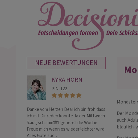
NEUE BEWERTUNGEN
Mo
KYRA HORN
BO
PIN: 122
PIN:
Mondstein
Danke vom Herzen Dear ich bin froh dass
Immer super! Du 
Der Monds
ich mit Dir reden konnte Ja der Mittwoch
Hellsicht ist beg
auch Adul
5.aug schlimm🙈🫪generell die Woche
bläulich-
Freue mich wenn es wieder leichter wird
Alles Gute auc…