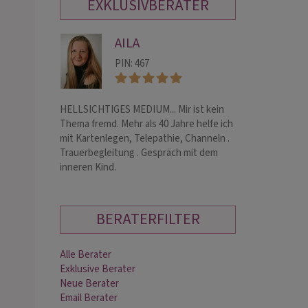
EXKLUSIVBERATER
AILA
AL
PIN: 467
PIN:
HELLSICHTIGES MEDIUM... Mir ist kein
Hellfühliges und
Thema fremd. Mehr als 40 Jahre helfe ich
Pendeln und inte
mit Kartenlegen, Telepathie, Channeln .
Trauerbegleitung . Gespräch mit dem
inneren Kind.
BERATERFILTER
Alle Berater
Exklusive Berater
Neue Berater
Email Berater