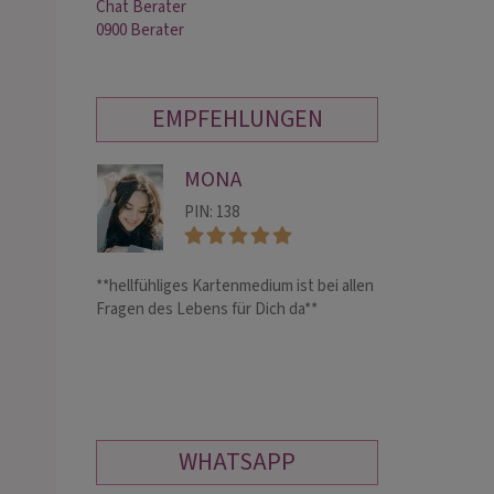
Chat Berater
0900 Berater
EMPFEHLUNGEN
MONA
VA
PIN: 138
PIN:
**hellfühliges Kartenmedium ist bei allen
Liebevolle, hell
Fragen des Lebens für Dich da**
erfahrenem Medi
Expertin für Part
Liebeskummer un
Herz dich sehnt
WHATSAPP