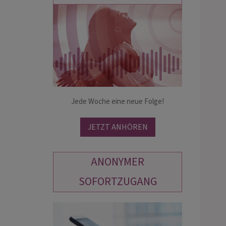
KIRA
KERSTIN
PIN: 338
PIN: 560
evolle Lebensberatung mit
💎 Klarheit und Hellsicht , Intuition inc
ie und Intuition. Hellsehen und
meiner eigenen Karten. Ich helfe dir
n sind meine Berufung und ich
Jede Woche eine neue Folge!
zügig einen klaren Blick auf die Dinge
ir genaue Antworten auf alle deine
Leben zu bekommen.💎 ruf mich an ☎
n geben.☆
Ich bin von…
JETZT ANHÖREN
ANONYMER
SOFORTZUGANG