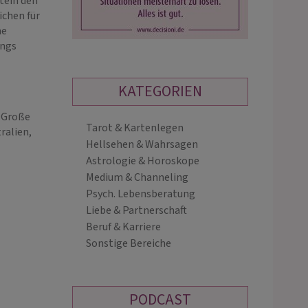
tein den
ichen für
he
ings
KATEGORIEN
. Große
Tarot & Kartenlegen
ralien,
CARO
ANGELIA
Hellsehen & Wahrsagen
PIN: 214
PIN: 147
Astrologie & Horoskope
Medium & Channeling
Psych. Lebensberatung
m, Kartenlegen &
Life Coachings mit den Gilded Reveri
Liebe & Partnerschaft
mmunikation aus Leidenschaft. Ich
Karten. Ich nehme Dich mit auf eine
Beruf & Karriere
e dir klare Antworten durch
spannende Reise und suche nach
Sonstige Bereiche
Karten und meine medialen
tieferen Ursachen sowie optimalen
eiten. Mit meiner energetischen
Lösungen für dein Anliegen.
ndung be…
PODCAST