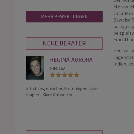
Der Monds
Sternzeic
vor allem
MEHR BEWERTUNGEN
Beweise fü
nachgesag
beispiels
Fruchtbar
NEUE BERATER
Heutzutag
Lagerstätt
REGINA-AURORA
CO
Indien, de
SV
PIN: 162
PIN:
Intuitives, ehrliches Kartenlegen. Klare
Liebes- und Leb
Fragen - Klare Antworten.
von uns. Doppel
Beratern gleichz
mittels Hellsicht
Skatkarten, spir