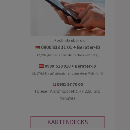
Im Festnetz über die
ISABELLA
LEONARDO
0900 833 11 01
+ Berater-ID
(2,99 €/Min aus dem deutschen Festnetz)
PIN: 269
PIN: 198
0900 510 910 + Berater-ID
(2,17 €/Min ggf. abweichend aus dem Mobilfunk)
iser hellsichtiger Blick 🧿 mit
NUR EMAILBERATUNG! Reine Hellsic
 in deine aktuelle Situation
bereits in der 2.Generation als Sohn e
0901 97 70 00
/Beruf/Beziehungen 🌹 ✨ 🧿*
sehr bekannten Hellseherin. Keine
(
Dieser Anruf kostet CHF 2.50 pro
lgebiet Dualseelen u.
Hilfsmittel nötig, nur Name und
Minute)
ngsseelen 🌹*✨
Geburtsdatum reichen aus
KARTENDECKS