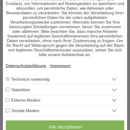
Exklusive Berater
Cookies), um Informationen auf Nutzergeräten zu speichern und
abzurufen, um persönliche Daten, wie Adressen oder
Neue Berater
Browserdaten zu verarbeiten. Sie können der Verarbeitung Ihrer
Email Berater
persönlichen Daten für die unten aufgelisteten
Verarbeitungszwecke zustimmen. Alternativ können Sie Ihre
Chat Berater
bevorzugten Einstellungen vornehmen, bevor Sie zustimmen
0900 Berater
oder ablehnen. Bitte beachten Sie, dass manche Anbieter
basierend auf legitimen Geschäftsinteressen Ihre persönlichen
Daten verarbeiten, ohne nach Ihrer Zustimmung zu fragen. Um
Ihr Recht auf Widerspruch gegen die Verarbeitung auf der Basis
von legitimen Geschäftsinteressen auszuüben, sehen Sie sich
EMPFEHLUNGEN
bitte unsere Anbieterliste an.
Datenschutzerklärung
Impressum
KLARA
PIN: 150
Technisch notwendig
Statistiken
Ehrliches Kartenlegen im Hier & Jetzt. Schnell & direkt auf den
**
Externe Medien
Punkt. Liebe, Seelenpartner, On/Off-Beziehung.
tr
Tierkommunikation. Energetische Befreiung von Fremdenergien.
Fr
Soziale Medien
Kein Run…
Alle akzeptieren