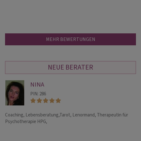
MEHR BEWERTUNGEN
NEUE BERATER
NINA
PIN: 286
Coaching, Lebensberatung,Tarot, Lenormand, Therapeutin für
He
Psychotherapie HPG,
Ch
Di