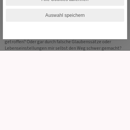
Wichtigkeit für den Menschen. Man könnte auch sagen – es
ist sogar DAS Wichtigste im Leben. Wenn das Gleichgewicht
Auswahl speichern
nicht vorhanden ist, können viele Probleme sowie
körperliche und psychische Leiden entstehen. So mag sich
der ein oder andere schließlich fragen: War es wirklich Pech
in der Liebe / im Job? Oder habe ich falsche Entscheidungen
getroffen? Oder gar durch falsche Glaubenssätze oder
Lebenseinstellungen mir selbst den Weg schwer gemacht?
Was kommt noch auf mich zu?
Die Berater von Decisioni beraten jeden Ratsuchende in allen
Fragen des Lebens empathisch und kompetent. Sie stellen
ihre Gaben des Hellsehens oder Kartenlegens auf diesem
Portal vollständig zur Verfügung. Wer mag, kann aus diesen
Gaben voll schöpfen. Komplizierte Lebenssituationen
können so von verschiedenen Perspektiven beleuchtet
werden. Denn: Es gibt immer eine Lösung!
Wer besondere Vorlieben für die spirituelle Lebensberatung
entwickelt hat, kommt ebenfalls bei Decisioni voll auf seine
Kosten. So gibt es Berater, die das Legen der Tarotkarten