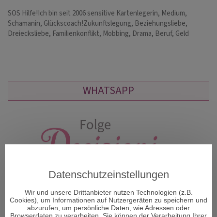
SOS Hilfe!Ich bin seit 2006 sensitive Kartenlegerin, Medium,
Me
Schamanin, Glückscoach!Zukunftslegung, Beziehungsliebe,
od
Dreiecksliebe, Familienkonflikt, Mobbing, Drama, Beruf, Geld
La
WHATSAPP
Datenschutzeinstellungen
Wir und unsere Drittanbieter nutzen Technologien (z.B.
Cookies), um Informationen auf Nutzergeräten zu speichern und
abzurufen, um persönliche Daten, wie Adressen oder
Browserdaten zu verarbeiten. Sie können der Verarbeitung Ihrer