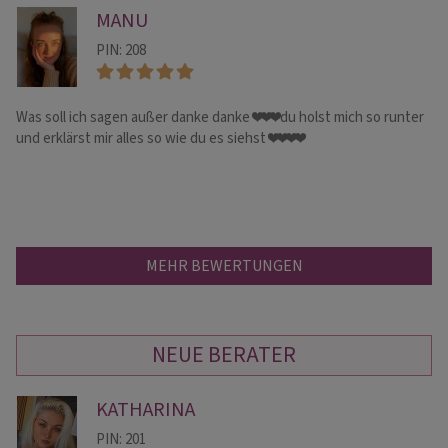
MANU
PIN: 208
Was soll ich sagen außer danke danke ❤️❤️❤️du holst mich so runter
Ga
und erklärst mir alles so wie du es siehst ❤️❤️❤️❤️
un
MEHR BEWERTUNGEN
NEUE BERATER
KATHARINA
PIN: 201