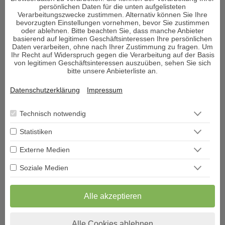
persönlichen Daten für die unten aufgelisteten
Verarbeitungszwecke zustimmen. Alternativ können Sie Ihre
bevorzugten Einstellungen vornehmen, bevor Sie zustimmen
oder ablehnen. Bitte beachten Sie, dass manche Anbieter
basierend auf legitimen Geschäftsinteressen Ihre persönlichen
Daten verarbeiten, ohne nach Ihrer Zustimmung zu fragen. Um
ÜBER DECISIONI
Ihr Recht auf Widerspruch gegen die Verarbeitung auf der Basis
von legitimen Geschäftsinteressen auszuüben, sehen Sie sich
bitte unsere Anbieterliste an.
"Decisioni - Entscheidungen formen Dein Schicksal" so
Datenschutzerklärung
Impressum
heißt das neue Portal und Decisioni heißt im
italienischen Entscheidungen und vor allem um diese
Technisch notwendig
geht es im Leben. Entscheidungen sind ein Moment in
Ihrem Leben, der alles verändern kann.
Statistiken
Externe Medien
Viele Menschen sehnen sich nach Erholung und suchen den
Zugang zu sich selbst. Aber was genau gibt es, um bei sich
Soziale Medien
selbst wieder anzukommen und den Fokus auf das zu lenken,
was wirklich wichtig ist im Leben und die richtigen
Alle akzeptieren
Entscheidungen zu treffen?
Den Körper und Seele in Einklang zu bringen ist von enormer
Alle Cookies ablehnen