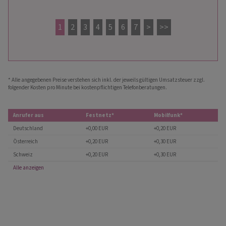
1
2
3
4
5
6
7
>
>>
* Alle angegebenen Preise verstehen sich inkl. der jeweils gültigen Umsatzsteuer zzgl.
folgender Kosten pro Minute bei kostenpflichtigen Telefonberatungen.
Anrufer aus
Festnetz*
Mobilfunk*
Deutschland
+0,00 EUR
+0,20 EUR
Österreich
+0,20 EUR
+0,30 EUR
Schweiz
+0,20 EUR
+0,30 EUR
Alle anzeigen