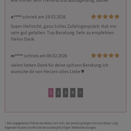
wie immer sehr treffend und aussagefähig. danke
e****
schrieb am 19.02.2026
Super Hellsicht, ganz tolles Zufallsgespräch. Hat mir 
sehr gut gefallen. Top Beratung. Sehr zu empfehlen. 
Vielen Dank.
m****
schrieb am 06.02.2026
vielen lieben Dank für deine spitzen Beratung ich 
wünsche dir von Herzen alles Liebe ♥️
1
2
3
4
>
* Alle angegebenen Preise verstehen sich inkl. der jeweils gültigen Umsatzsteuer zzgl.
folgender Kosten pro Minute bei kostenpflichtigen Telefonberatungen.