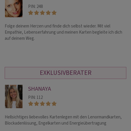
PIN: 248
Folge deinem Herzen und finde dich selbst wieder. Mit viel
Tr
Empathie, Lebenserfahrung und meinen Karten begleite ich dich
sp
auf deinem Weg.
un
EXKLUSIVBERATER
SHANAYA
PIN: 112
Hellsichtiges liebevolles Kartenlegen mit den Lenormandkarten,
Li
Blockadenlösung, Engelkarten und Energieübertragung
Ge