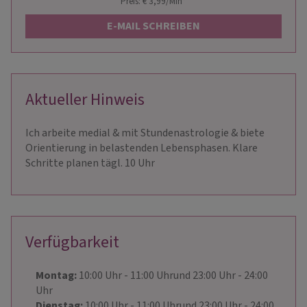
Preis: € 3,99/Min
*
E-MAIL SCHREIBEN
Aktueller Hinweis
Ich arbeite medial & mit Stundenastrologie & biete
Orientierung in belastenden Lebensphasen. Klare
Schritte planen tägl. 10 Uhr
Verfügbarkeit
Montag:
10:00
Uhr
- 11:00
Uhr
und
23:00
Uhr
- 24:00
Uhr
Dienstag:
10:00
Uhr
- 11:00
Uhr
und
23:00
Uhr
- 24:00