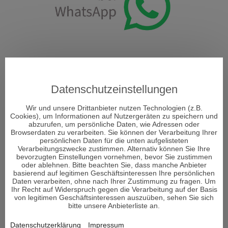
ÜBER DECISIONI
Datenschutzeinstellungen
"Decisioni - Entscheidungen formen Dein Schicksal" so
Wir und unsere Drittanbieter nutzen Technologien (z.B.
heißt das neue Portal und Decisioni heißt im
Cookies), um Informationen auf Nutzergeräten zu speichern und
italienischen Entscheidungen und vor allem um diese
abzurufen, um persönliche Daten, wie Adressen oder
Browserdaten zu verarbeiten. Sie können der Verarbeitung Ihrer
geht es im Leben. Entscheidungen sind ein Moment in
persönlichen Daten für die unten aufgelisteten
Ihrem Leben, der alles verändern kann.
Verarbeitungszwecke zustimmen. Alternativ können Sie Ihre
bevorzugten Einstellungen vornehmen, bevor Sie zustimmen
oder ablehnen. Bitte beachten Sie, dass manche Anbieter
basierend auf legitimen Geschäftsinteressen Ihre persönlichen
Viele Menschen sehnen sich nach Erholung und suchen den
Daten verarbeiten, ohne nach Ihrer Zustimmung zu fragen. Um
Zugang zu sich selbst. Aber was genau gibt es, um bei sich
Ihr Recht auf Widerspruch gegen die Verarbeitung auf der Basis
selbst wieder anzukommen und den Fokus auf das zu lenken,
von legitimen Geschäftsinteressen auszuüben, sehen Sie sich
bitte unsere Anbieterliste an.
was wirklich wichtig ist im Leben und die richtigen
Entscheidungen zu treffen?
Datenschutzerklärung
Impressum