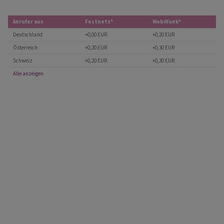
Anrufer aus
Festnetz*
Mobilfunk*
Deutschland
+0,00 EUR
+0,20 EUR
Österreich
+0,20 EUR
+0,30 EUR
Schweiz
+0,20 EUR
+0,30 EUR
Alle anzeigen