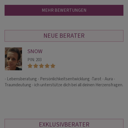
MEHR BEWERTUNGEN
NEUE BERATER
SNOW
PIN: 203
- Lebensberatung - Persönlichkeitsentwicklung -Tarot - Aura -
Al
Traumdeutung - ich unterstütze dich bei all deinen Herzensfragen.
Ka
sp
EXKLUSIVBERATER