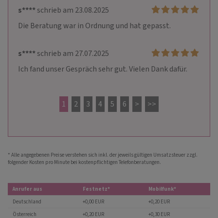
s****
schrieb am 23.08.2025
Die Beratung war in Ordnung und hat gepasst.
s****
schrieb am 27.07.2025
Ich fand unser Gespräch sehr gut. Vielen Dank dafür.
1
2
3
4
5
6
>
>>
* Alle angegebenen Preise verstehen sich inkl. der jeweils gültigen Umsatzsteuer zzgl.
folgender Kosten pro Minute bei kostenpflichtigen Telefonberatungen.
Anrufer aus
Festnetz*
Mobilfunk*
Deutschland
+0,00 EUR
+0,20 EUR
Österreich
+0,20 EUR
+0,30 EUR