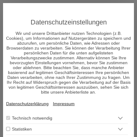
Datenschutzeinstellungen
Wir und unsere Drittanbieter nutzen Technologien (z.B.
Cookies), um Informationen auf Nutzergeräten zu speichern und
abzurufen, um persönliche Daten, wie Adressen oder
Browserdaten zu verarbeiten. Sie können der Verarbeitung Ihrer
persönlichen Daten für die unten aufgelisteten
Verarbeitungszwecke zustimmen. Alternativ können Sie Ihre
bevorzugten Einstellungen vornehmen, bevor Sie zustimmen
oder ablehnen. Bitte beachten Sie, dass manche Anbieter
basierend auf legitimen Geschäftsinteressen Ihre persönlichen
Daten verarbeiten, ohne nach Ihrer Zustimmung zu fragen. Um
Ihr Recht auf Widerspruch gegen die Verarbeitung auf der Basis
von legitimen Geschäftsinteressen auszuüben, sehen Sie sich
bitte unsere Anbieterliste an.
ÜBER DECISIONI
Datenschutzerklärung
Impressum
"Decisioni - Entscheidungen formen Dein Schicksal" so
Technisch notwendig
heißt das neue Portal und Decisioni heißt im
Statistiken
italienischen Entscheidungen und vor allem um diese