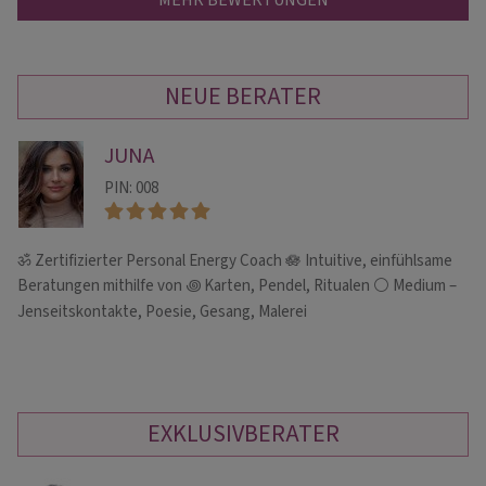
NEUE BERATER
JUNA
PIN: 008
ॐ Zertifizierter Personal Energy Coach 🪷 Intuitive, einfühlsame
He
Ne
Beratungen mithilfe von ꩜ Karten, Pendel, Ritualen ⚪ Medium –
Jenseitskontakte, Poesie, Gesang, Malerei
EXKLUSIVBERATER