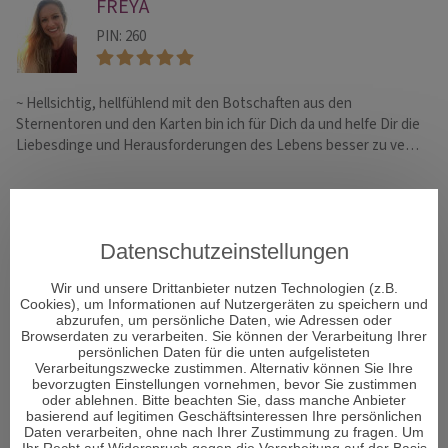
FREYA
PIN: 260
~ Hellsichtig, hellfühlend mit den Botschaften aus den
Ic
Sternentoren und den Karten bin ich für Dich da und helfe Dir die
wi
Liebesdinge und Herausforderungen des Lebens besser zu ve…
He
Datenschutzeinstellungen
BERATERFILTER
Wir und unsere Drittanbieter nutzen Technologien (z.B.
Cookies), um Informationen auf Nutzergeräten zu speichern und
Alle Berater
abzurufen, um persönliche Daten, wie Adressen oder
Exklusive Berater
Browserdaten zu verarbeiten. Sie können der Verarbeitung Ihrer
persönlichen Daten für die unten aufgelisteten
Neue Berater
Verarbeitungszwecke zustimmen. Alternativ können Sie Ihre
Email Berater
bevorzugten Einstellungen vornehmen, bevor Sie zustimmen
Chat Berater
oder ablehnen. Bitte beachten Sie, dass manche Anbieter
basierend auf legitimen Geschäftsinteressen Ihre persönlichen
0900 Berater
Daten verarbeiten, ohne nach Ihrer Zustimmung zu fragen. Um