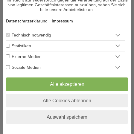
Ihr Recht auf Widerspruch gegen die Verarbeitung auf der Basis
von legitimen Geschäftsinteressen auszuüben, sehen Sie sich
bitte unsere Anbieterliste an.
EMPFEHLUNGEN
Datenschutzerklärung
Impressum
ELISE
Technisch notwendig
PIN: 110
Statistiken
Externe Medien
** Hellsehen mit und ohne Hilfsmittel ** Rauchlesen ** Pendeln **
Eh
Soziale Medien
treffsicher, ehrlich und mit viel Herz beantworte ich Dir Deine
Pu
Fragen und begleite Dich auf Deinem Weg
Ti
Ke
Alle akzeptieren
Alle Cookies ablehnen
WHATSAPP
Auswahl speichern