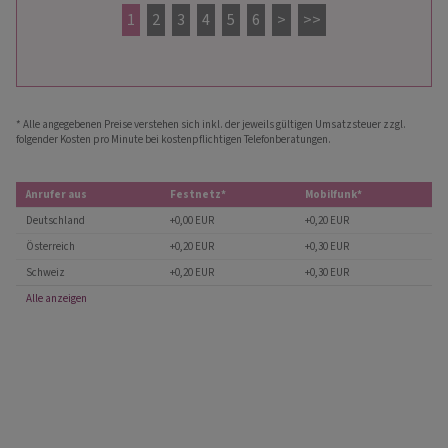
1
2
3
4
5
6
>
>>
* Alle angegebenen Preise verstehen sich inkl. der jeweils gültigen Umsatzsteuer zzgl.
folgender Kosten pro Minute bei kostenpflichtigen Telefonberatungen.
Anrufer aus
Festnetz*
Mobilfunk*
Deutschland
+0,00 EUR
+0,20 EUR
Österreich
+0,20 EUR
+0,30 EUR
Schweiz
+0,20 EUR
+0,30 EUR
Alle anzeigen