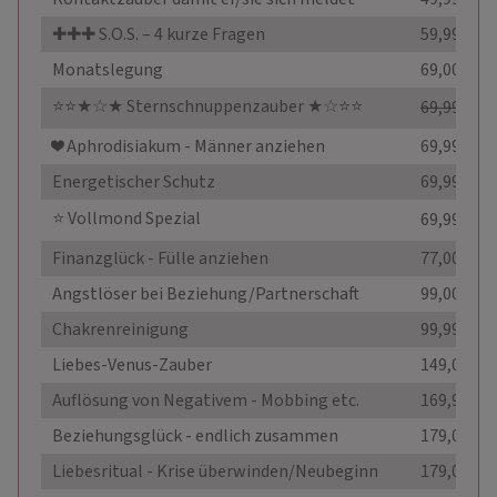
✚✚✚ S.O.S. – 4 kurze Fragen
59,99 €
Monatslegung
69,00 €
⭐️⭐️★☆★ Sternschnuppenzauber ★☆⭐️⭐️
69,99 €
33
❤️️ Aphrodisiakum - Männer anziehen
69,99 €
Energetischer Schutz
69,99 €
⭐️ Vollmond Spezial
69,99 €
Finanzglück - Fülle anziehen
77,00 €
Angstlöser bei Beziehung/Partnerschaft
99,00 €
Chakrenreinigung
99,99 €
Liebes-Venus-Zauber
149,00 €
Auflösung von Negativem - Mobbing etc.
169,99 €
Beziehungsglück - endlich zusammen
179,00 €
Liebesritual - Krise überwinden/Neubeginn
179,00 €