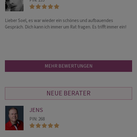
PIN: 235
Lieber Soel, es war wieder ein schönes und aufbauendes
Du
Gespräch. Dich kann ich immer um Rat fragen. Es trifft immer ein!
al
fa
MEHR BEWERTUNGEN
NEUE BERATER
JENS
PIN: 268