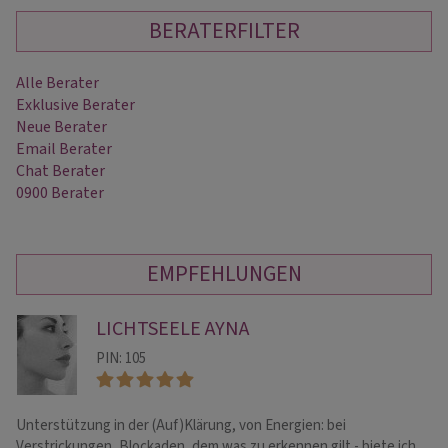
BERATERFILTER
Alle Berater
Exklusive Berater
Neue Berater
Email Berater
Chat Berater
0900 Berater
EMPFEHLUNGEN
LICHTSEELE AYNA
PIN: 105
Unterstützung in der (Auf)Klärung, von Energien: bei
SO
Verstrickungen, Blockaden, dem was zu erkennen gilt - biete ich
Sc