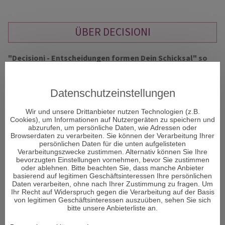
ÜBER DECISIONI
"Decisioni - Entscheidungen formen Dein Schicksal" so
heißt das neue Portal und Decisioni heißt im
italienischen Entscheidungen und vor allem um diese
geht es im Leben. Entscheidungen sind ein Moment in
Datenschutzeinstellungen
Ihrem Leben, der alles verändern kann.
Wir und unsere Drittanbieter nutzen Technologien (z.B.
Cookies), um Informationen auf Nutzergeräten zu speichern und
abzurufen, um persönliche Daten, wie Adressen oder
Viele Menschen sehnen sich nach Erholung und suchen den
Browserdaten zu verarbeiten. Sie können der Verarbeitung Ihrer
Zugang zu sich selbst. Aber was genau gibt es, um bei sich
persönlichen Daten für die unten aufgelisteten
Verarbeitungszwecke zustimmen. Alternativ können Sie Ihre
selbst wieder anzukommen und den Fokus auf das zu lenken,
bevorzugten Einstellungen vornehmen, bevor Sie zustimmen
was wirklich wichtig ist im Leben und die richtigen
oder ablehnen. Bitte beachten Sie, dass manche Anbieter
Entscheidungen zu treffen?
basierend auf legitimen Geschäftsinteressen Ihre persönlichen
Daten verarbeiten, ohne nach Ihrer Zustimmung zu fragen. Um
Ihr Recht auf Widerspruch gegen die Verarbeitung auf der Basis
Den Körper und Seele in Einklang zu bringen ist von enormer
von legitimen Geschäftsinteressen auszuüben, sehen Sie sich
Wichtigkeit für den Menschen. Man könnte auch sagen – es
bitte unsere Anbieterliste an.
ist sogar DAS Wichtigste im Leben. Wenn das Gleichgewicht