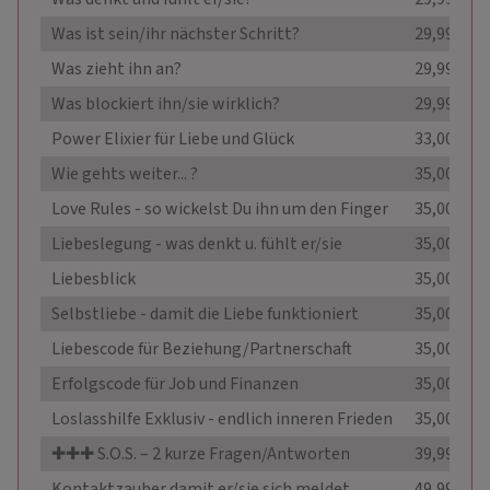
Was ist sein/ihr nächster Schritt?
29,99 €
Was zieht ihn an?
29,99 €
Was blockiert ihn/sie wirklich?
29,99 €
Power Elixier für Liebe und Glück
33,00 €
Wie gehts weiter... ?
35,00 €
Love Rules - so wickelst Du ihn um den Finger
35,00 €
Liebeslegung - was denkt u. fühlt er/sie
35,00 €
Liebesblick
35,00 €
Selbstliebe - damit die Liebe funktioniert
35,00 €
Liebescode für Beziehung/Partnerschaft
35,00 €
Erfolgscode für Job und Finanzen
35,00 €
Loslasshilfe Exklusiv - endlich inneren Frieden
35,00 €
✚✚✚ S.O.S. – 2 kurze Fragen/Antworten
39,99 €
Kontaktzauber damit er/sie sich meldet
49,99 €