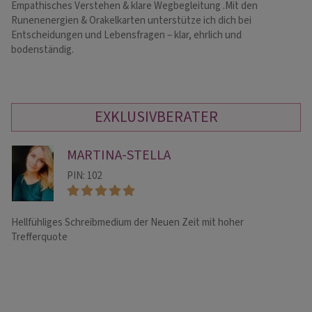
Empathisches Verstehen & klare Wegbegleitung .Mit den
Du
Runenenergien & Orakelkarten unterstütze ich dich bei
Kl
Entscheidungen und Lebensfragen – klar, ehrlich und
ei
bodenständig.
EXKLUSIVBERATER
MARTINA-STELLA
PIN: 102
Hellfühliges Schreibmedium der Neuen Zeit mit hoher
He
Trefferquote
Be
Li